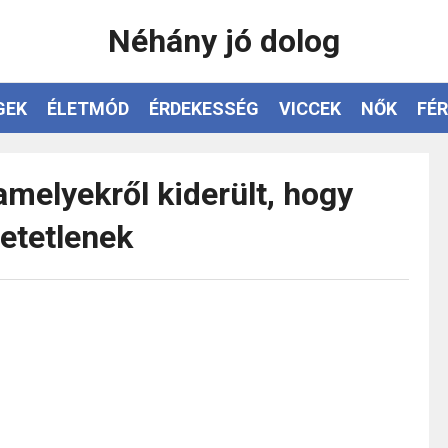
Néhány jó dolog
GEK
ÉLETMÓD
ÉRDEKESSÉG
VICCEK
NŐK
FÉR
 amelyekről kiderült, hogy
etetlenek