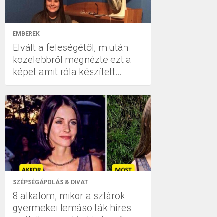
EMBEREK
Elvált a feleségétől, miután
közelebbről megnézte ezt a
képet amit róla készített…
SZÉPSÉGÁPOLÁS & DIVAT
8 alkalom, mikor a sztárok
gyermekei lemásolták híres