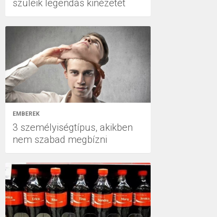
szüleik legendás kinézetét
EMBEREK
3 személyiségtípus, akikben
nem szabad megbízni