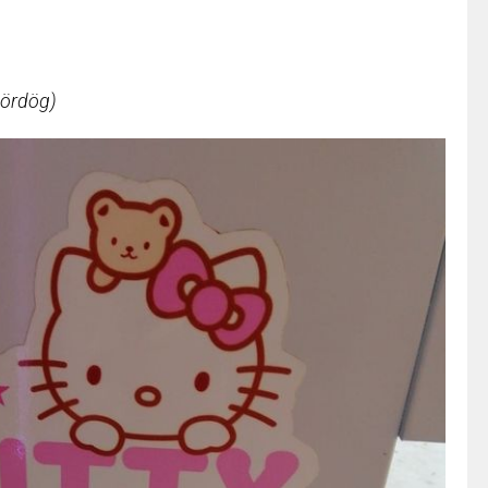
=ördög)