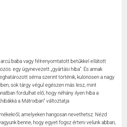
rcú baba vagy félrenyomtatott betűkkel ellátott
közös: egy úgynevezett „gyártási hiba”. És annak
eghatározott séma szerint történik, különösen a nagy
ében, sok tárgy végül egészen más lesz, mint
natban fordulhat elő, hogy néhány ilyen hiba a
hibákká a Mátrixban” változtatja.
rmékekről, amelyeken hangosan nevethetsz. Nézd
 vagyunk benne, hogy egyet fogsz érteni velünk abban,