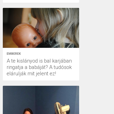
EMBEREK
A te kislányod is bal karjában
ringatja a babáját? A tudósok
elárulják mit jelent ez!