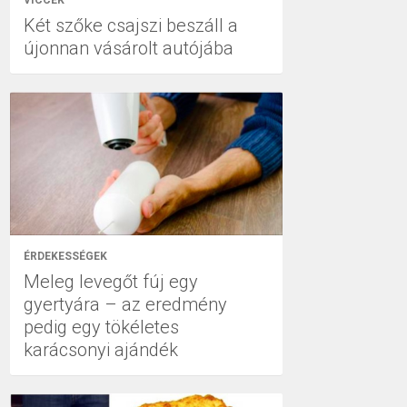
VICCEK
Két szőke csajszi beszáll a
újonnan vásárolt autójába
ÉRDEKESSÉGEK
Meleg levegőt fúj egy
gyertyára – az eredmény
pedig egy tökéletes
karácsonyi ajándék