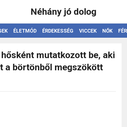
Néhány jó dolog
GEK
ÉLETMÓD
ÉRDEKESSÉG
VICCEK
NŐK
FÉR
 hősként mutatkozott be, aki
t a börtönből megszökött