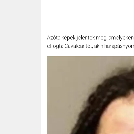
Azóta képek jelentek meg, amelyeken a
elfogta Cavalcantét, akin harapásnyom