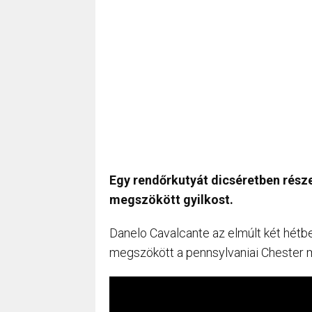
Egy rendőrkutyát dicséretben része
megszökött gyilkost.
Danelo Cavalcante az elmúlt két hétb
megszökött a pennsylvaniai Chester 