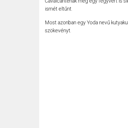
Cavalcanténak még egy fegyvert is sike
ismét eltűnt.
Most azonban egy Yoda nevű kutyakutyá
szökevényt.