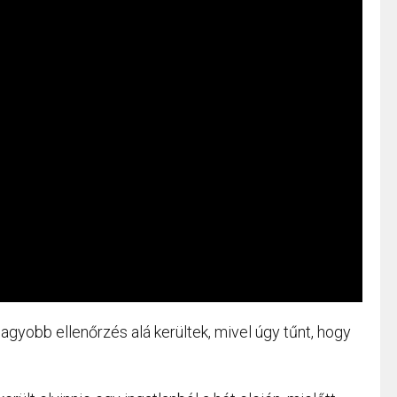
agyobb ellenőrzés alá kerültek, mivel úgy tűnt, hogy