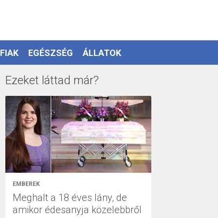
FIAK
EGÉSZSÉG
ÁLLATOK
Ezeket láttad már?
EMBEREK
Meghalt a 18 éves lány, de
amikor édesanyja közelebbről