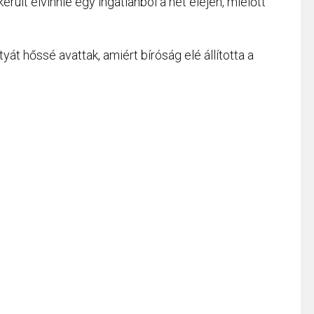
rült elvinnie egy ingatlanból a hét elején, mielőtt
t hőssé avattak, amiért bíróság elé állította a