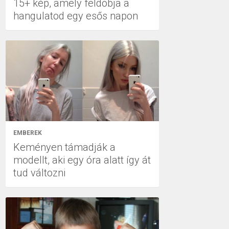
15+ kép, amely feldobja a
hangulatod egy esős napon
EMBEREK
Keményen támadják a
modellt, aki egy óra alatt így át
tud változni