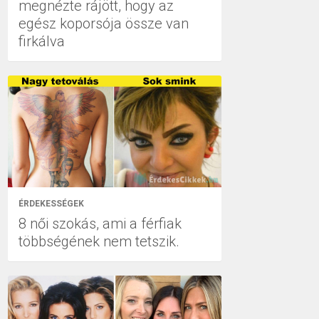
megnézte rájött, hogy az
egész koporsója össze van
firkálva
ÉRDEKESSÉGEK
8 női szokás, ami a férfiak
többségének nem tetszik.