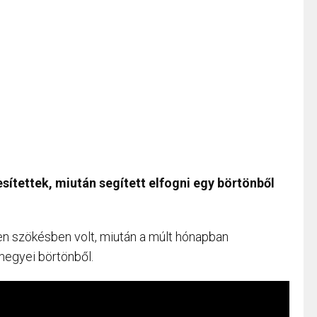
sítettek, miután segített elfogni egy börtönből
en szökésben volt, miután a múlt hónapban
megyei börtönből.