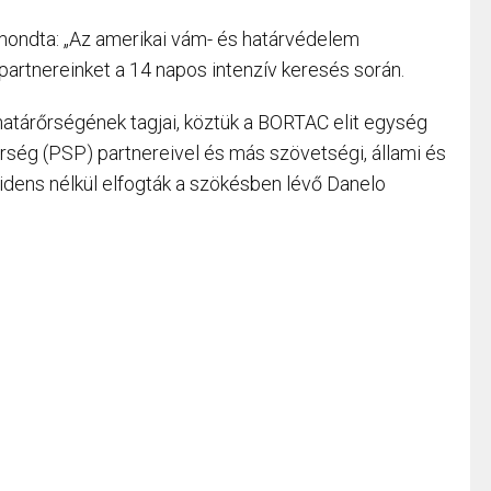
mondta: „Az amerikai vám- és határvédelem
 partnereinket a 14 napos intenzív keresés során.
határőrségének tagjai, köztük a BORTAC elit egység
őrség (PSP) partnereivel és más szövetségi, állami és
cidens nélkül elfogták a szökésben lévő Danelo