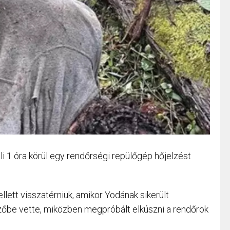
li 1 óra körül egy rendőrségi repülőgép hőjelzést
llett visszatérniük, amikor Yodának sikerült
ldözőbe vette, miközben megpróbált elkúszni a rendőrök