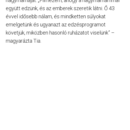
nagymamáját. „Filmezem, ahogy a nagymamámmal
együtt edzünk, és az emberek szeretik látni. Ő 43
évvel idősebb nálam, és mindketten súlyokat
emelgetünk és ugyanazt az edzésprogramot
követjük, miközben hasonló ruházatot viselünk” –
magyarázta Tia.