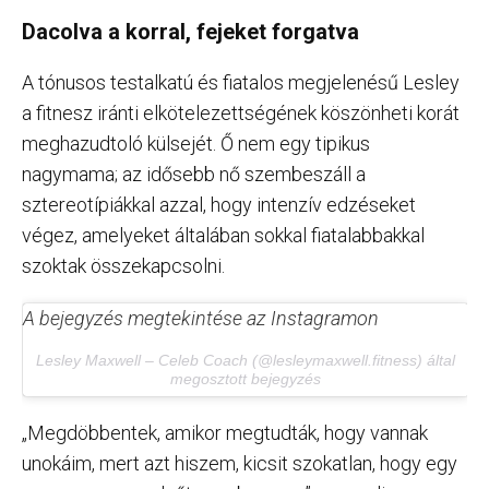
Dacolva a korral, fejeket forgatva
A tónusos testalkatú és fiatalos megjelenésű Lesley
a fitnesz iránti elkötelezettségének köszönheti korát
meghazudtoló külsejét. Ő nem egy tipikus
nagymama; az idősebb nő szembeszáll a
sztereotípiákkal azzal, hogy intenzív edzéseket
végez, amelyeket általában sokkal fiatalabbakkal
szoktak összekapcsolni.
A bejegyzés megtekintése az Instagramon
Lesley Maxwell – Celeb Coach (@lesleymaxwell.fitness) által
megosztott bejegyzés
„Megdöbbentek, amikor megtudták, hogy vannak
unokáim, mert azt hiszem, kicsit szokatlan, hogy egy