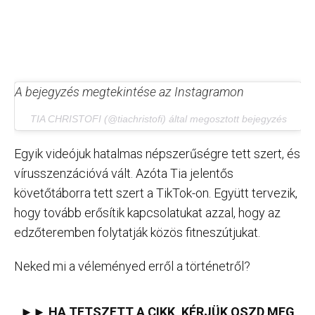
A bejegyzés megtekintése az Instagramon
TIA CHRISTOFI (@tiachristofi) által megosztott bejegyzés
Egyik videójuk hatalmas népszerűségre tett szert, és
vírusszenzációvá vált. Azóta Tia jelentős
követőtáborra tett szert a TikTok-on. Együtt tervezik,
hogy tovább erősítik kapcsolatukat azzal, hogy az
edzőteremben folytatják közös fitneszútjukat.
Neked mi a véleményed erről a történetről?
►► HA TETSZETT A CIKK, KÉRJÜK OSZD MEG