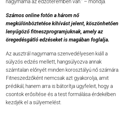
nagymama az edzőteremben van.” – mondja.
Számos online fotón a három nő
megkülönböztetése kihívást jelent, köszönhetően
lenyűgöző fitneszprogramjuknak, amely az
öregedésgátló edzéseket is magában foglalja.
Az ausztrál nagymama szenvedélyesen kiáll a
súlyzós edzés mellett, hangsúlyozva annak
számtalan előnyét minden korosztályú nő számára.
Fitneszedzőként nemcsak azt gyakorolja, amit
prédikál, hanem arra is bátorítja ügyfeleit, hogy a
csontok erősítése és a test formálása érdekében
kezdjék el a súlyemelést.