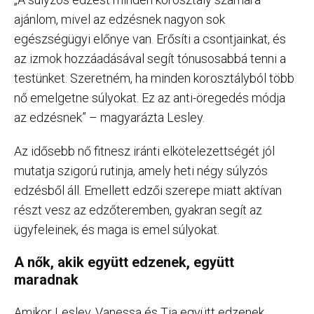
ajánlom, mivel az edzésnek nagyon sok
egészségügyi előnye van. Erősíti a csontjainkat, és
az izmok hozzáadásával segít tónusosabbá tenni a
testünket. Szeretném, ha minden korosztályból több
nő emelgetne súlyokat. Ez az anti-öregedés módja
az edzésnek” – magyarázta Lesley.
Az idősebb nő fitnesz iránti elkötelezettségét jól
mutatja szigorú rutinja, amely heti négy súlyzós
edzésből áll. Emellett edzői szerepe miatt aktívan
részt vesz az edzőteremben, gyakran segít az
ügyfeleinek, és maga is emel súlyokat.
A nők, akik együtt edzenek, együtt
maradnak
Amikor Lesley, Vanessa és Tia együtt edzenek,