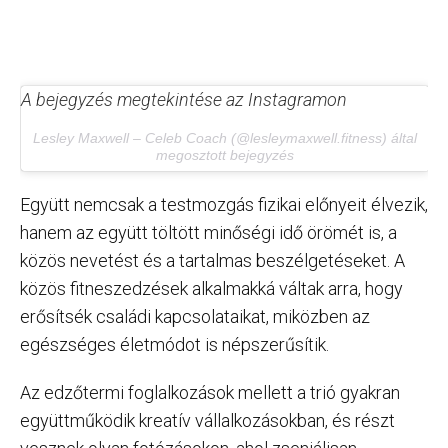
A bejegyzés megtekintése az Instagramon
Lesley Maxwell – Celeb Coach (@lesleymaxwell.fitness) által
megosztott bejegyzés
Együtt nemcsak a testmozgás fizikai előnyeit élvezik,
hanem az együtt töltött minőségi idő örömét is, a
közös nevetést és a tartalmas beszélgetéseket. A
közös fitneszedzések alkalmakká váltak arra, hogy
erősítsék családi kapcsolataikat, miközben az
egészséges életmódot is népszerűsítik.
Az edzőtermi foglalkozások mellett a trió gyakran
együttműködik kreatív vállalkozásokban, és részt