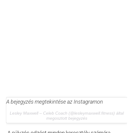
A bejegyzés megtekintése az Instagramon
Lesley Maxwell – Celeb Coach (@lesleymaxwell.fitness) által
megosztott bejegyzés
„A súlyzós edzést minden korosztály számára