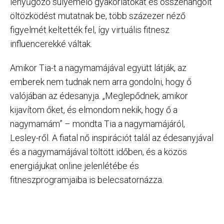
lenyűgöző súlyemelő gyakorlatokat és összehangolt
öltözködést mutatnak be, több százezer néző
figyelmét keltették fel, így virtuális fitnesz
influencerekké váltak.
Amikor Tia-t a nagymamájával együtt látják, az
emberek nem tudnak nem arra gondolni, hogy ő
valójában az édesanyja. „Meglepődnek, amikor
kijavítom őket, és elmondom nekik, hogy ő a
nagymamám” – mondta Tia a nagymamájáról,
Lesley-ről. A fiatal nő inspirációt talál az édesanyjával
és a nagymamájával töltött időben, és a közös
energiájukat online jelenlétébe és
fitneszprogramjaiba is belecsatornázza.