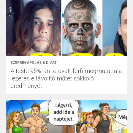
SZÉPSÉGÁPOLÁS & DIVAT
A teste 95%-án tetovált férfi megmutatta a
lézeres eltávolító műtét sokkoló
eredményét