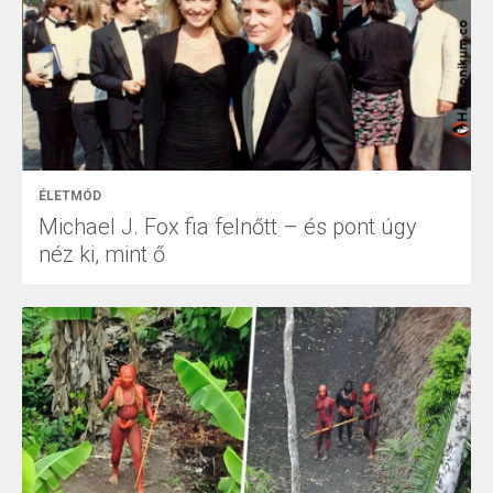
ÉLETMÓD
Michael J. Fox fia felnőtt – és pont úgy
néz ki, mint ő