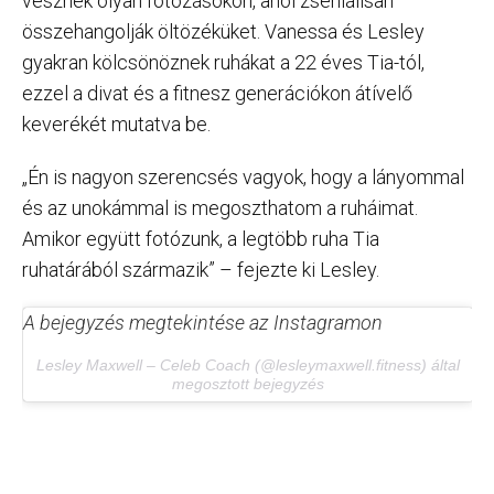
vesznek olyan fotózásokon, ahol zseniálisan
összehangolják öltözéküket. Vanessa és Lesley
gyakran kölcsönöznek ruhákat a 22 éves Tia-tól,
ezzel a divat és a fitnesz generációkon átívelő
keverékét mutatva be.
„Én is nagyon szerencsés vagyok, hogy a lányommal
és az unokámmal is megoszthatom a ruháimat.
Amikor együtt fotózunk, a legtöbb ruha Tia
ruhatárából származik” – fejezte ki Lesley.
A bejegyzés megtekintése az Instagramon
Lesley Maxwell – Celeb Coach (@lesleymaxwell.fitness) által
megosztott bejegyzés