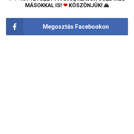
MÁSOKKAL IS!
❤
KÖSZÖNJÜK! 🙏
Megosztás Facebookon