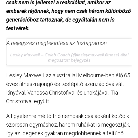
csak nem is jellemzi a reakciókat, amikor az
emberek rájönnek, hogy nem csak három különböző
generációhoz tartoznak, de egyáltalán nem is
testvérek.
A bejegyzés megtekintése az Instagramon
Lesley Maxwell – Celeb Coach (@lesleymaxwell.fitness) által
megosztott bejegyzés
Lesley Maxwell, az ausztráliai Melbourne-ben élő 65
éves fitneszrajongó és testépítő szenzációvá vált
lányával, Vanessa Christofival és unokájával, Tia
Christofival együtt.
A figyelemre méltó trió nemcsak családként kötődik
szorosan egymáshoz, hanem ruháikat is megosztják,
így az idegenek gyakran megdöbbennek a feltűnő