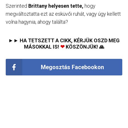
Szerinted
Brittany helyesen tette,
hogy
megváltoztatta ezt az esküvői ruhát, vagy úgy kellett
volna hagynia, ahogy találta?
►► HA TETSZETT A CIKK, KÉRJÜK OSZD MEG
MÁSOKKAL IS!
❤
KÖSZÖNJÜK! 🙏
Megosztás Facebookon