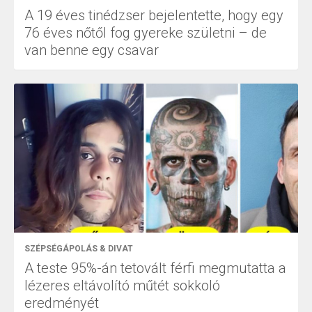
A 19 éves tinédzser bejelentette, hogy egy
76 éves nőtől fog gyereke születni – de
van benne egy csavar
SZÉPSÉGÁPOLÁS & DIVAT
A teste 95%-án tetovált férfi megmutatta a
lézeres eltávolító műtét sokkoló
eredményét