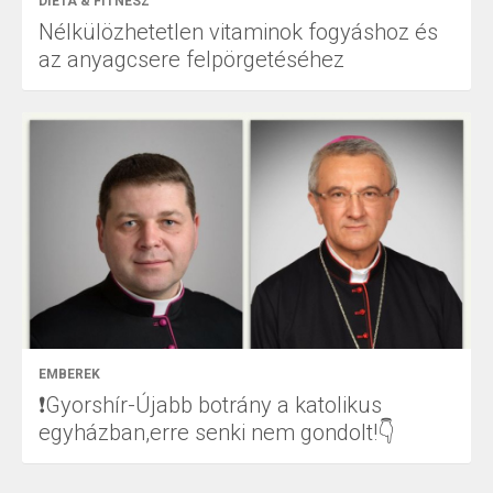
DIÉTA & FITNESZ
Nélkülözhetetlen vitaminok fogyáshoz és
az anyagcsere felpörgetéséhez
EMBEREK
❗Gyorshír-Újabb botrány a katolikus
egyházban,erre senki nem gondolt!👇