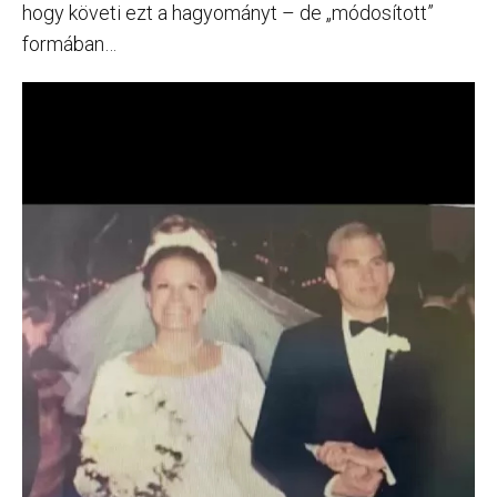
hogy követi ezt a hagyományt – de „módosított”
formában…