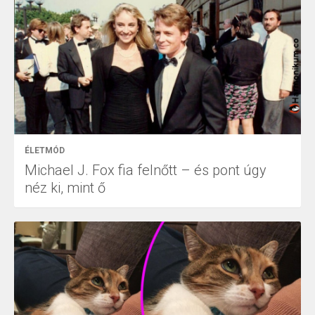
ÉLETMÓD
Michael J. Fox fia felnőtt – és pont úgy
néz ki, mint ő