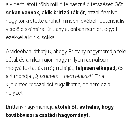
a videót látott több millió felhasználó tetszését. Sőt,
sokan vannak, akik kritizálták őt,
azzal érvelve,
hogy tönkretette a ruhát minden jövőbeli, potenciális
viselője számára. Brittany azonban nem ért egyet
ezekkel a kritikusokkal.
A videóban láthatjuk, ahogy Brittany nagymamája felé
sétál, és amikor rájön, hogy milyen radikálisan
megváltoztatták a régi ruháját,
teljesen elképed,
és
azt mondja:
„Ó, Istenem … nem létezik!”
. Ez a
kijelentés rosszallást sugallhatna, de nem ez a
helyzet.
Brittany nagymamája
átöleli őt, és hálás, hogy
továbbviszi a családi hagyományt.