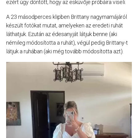
ezért úgy döntött, hogy az esküvője próbáira viseli.
A 23 másodperces klipben Brittany nagymamájáról
készült fotókat mutat, amelyeken az eredeti ruhát
láthatjuk. Ezután az édesanyját látjuk benne (aki
némileg módosította a ruhát), végül pedig Brittany-t
látjuk a ruhában (aki még tovább módosította azt).