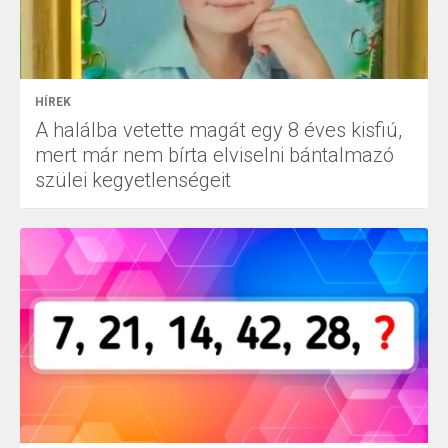
HÍREK
A halálba vetette magát egy 8 éves kisfiú,
mert már nem bírta elviselni bántalmazó
szülei kegyetlenségeit