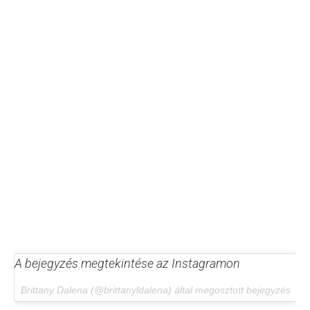
A bejegyzés megtekintése az Instagramon
Brittany Dalena (@brittanyldalena) által megosztott bejegyzés