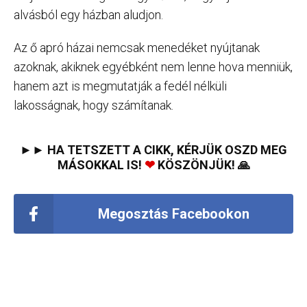
alvásból egy házban aludjon.
Az ő apró házai nemcsak menedéket nyújtanak
azoknak, akiknek egyébként nem lenne hova menniük,
hanem azt is megmutatják a fedél nélküli
lakosságnak, hogy számítanak.
►► HA TETSZETT A CIKK, KÉRJÜK OSZD MEG
MÁSOKKAL IS!
❤
KÖSZÖNJÜK! 🙏
Megosztás Facebookon