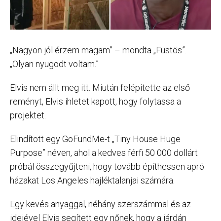
„Nagyon jól érzem magam” – mondta „Füstös”.
„Olyan nyugodt voltam.”
Elvis nem állt meg itt. Miután felépítette az első
reményt, Elvis ihletet kapott, hogy folytassa a
projektet.
Elindított egy GoFundMe-t „Tiny House Huge
Purpose” néven, ahol a kedves férfi 50 000 dollárt
próbál összegyűjteni, hogy tovább építhessen apró
házakat Los Angeles hajléktalanjai számára.
Egy kevés anyaggal, néhány szerszámmal és az
idejével Elvis segített egy nőnek, hogy a járdán