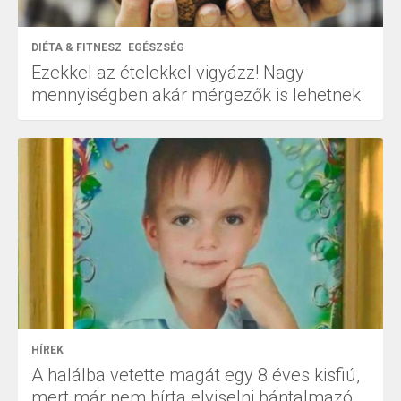
DIÉTA & FITNESZ
EGÉSZSÉG
Ezekkel az ételekkel vigyázz! Nagy
mennyiségben akár mérgezők is lehetnek
HÍREK
A halálba vetette magát egy 8 éves kisfiú,
mert már nem bírta elviselni bántalmazó