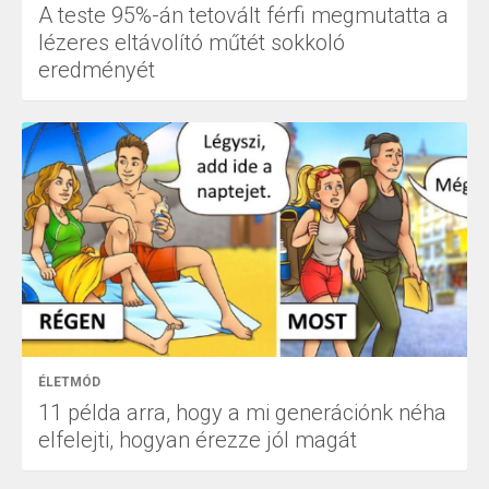
A teste 95%-án tetovált férfi megmutatta a
lézeres eltávolító műtét sokkoló
eredményét
ÉLETMÓD
11 példa arra, hogy a mi generációnk néha
elfelejti, hogyan érezze jól magát