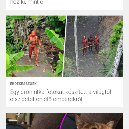
néz ki, mint ő
ÉRDEKESSÉGEK
Egy drón ritka fotókat készített a világtól
elszigetelten élő emberekről