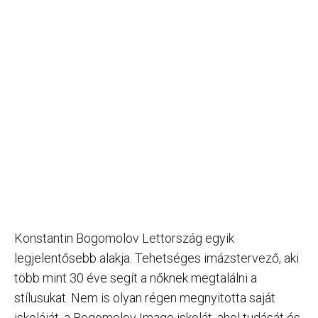
Konstantin Bogomolov Lettország egyik
legjelentősebb alakja. Tehetséges imázstervező, aki
több mint 30 éve segít a nőknek megtalálni a
stílusukat. Nem is olyan régen megnyitotta saját
iskoláját, a Bogomolov Image iskolát, ahol tudását és