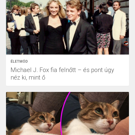
ÉLETMÓD
Michael J. Fox fia felnőtt – és pont úgy
néz ki, mint ő