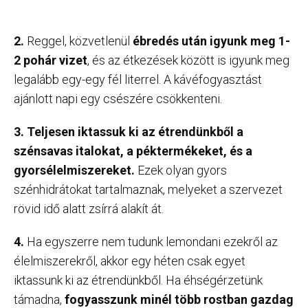
2.
Reggel, közvetlenül
ébredés után igyunk meg 1-
2 pohár vizet
, és az étkezések között is igyunk meg
legalább egy-egy fél literrel. A kávéfogyasztást
ajánlott napi egy csészére csökkenteni.
3. Teljesen iktassuk ki az étrendünkből a
szénsavas italokat, a péktermékeket, és a
gyorsélelmiszereket.
Ezek olyan gyors
szénhidrátokat tartalmaznak, melyeket a szervezet
rövid idő alatt zsírrá alakít át.
4.
Ha egyszerre nem tudunk lemondani ezekről az
élelmiszerekről, akkor egy héten csak egyet
iktassunk ki az étrendünkből. Ha éhségérzetünk
támadna,
fogyasszunk minél több rostban gazdag