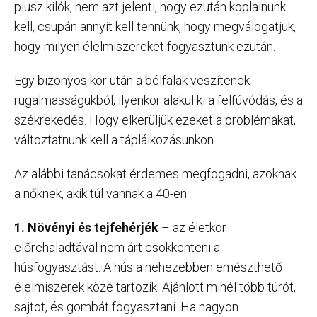
plusz kilók, nem azt jelenti, hogy ezután koplalnunk
kell, csupán annyit kell tennünk, hogy megválogatjuk,
hogy milyen élelmiszereket fogyasztunk ezután.
Egy bizonyos kor után a bélfalak veszítenek
rugalmasságukból, ilyenkor alakul ki a felfúvódás, és a
székrekedés. Hogy elkerüljük ezeket a problémákat,
változtatnunk kell a táplálkozásunkon.
Az alábbi tanácsokat érdemes megfogadni, azoknak
a nőknek, akik túl vannak a 40-en.
1. Növényi és tejfehérjék
– az életkor
előrehaladtával nem árt csökkenteni a
húsfogyasztást. A hús a nehezebben emészthető
élelmiszerek közé tartozik. Ajánlott minél több túrót,
sajtot, és gombát fogyasztani. Ha nagyon