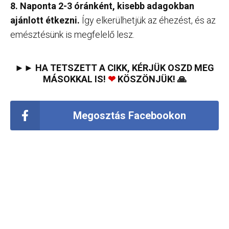
8. Naponta 2-3 óránként, kisebb adagokban
ajánlott étkezni.
Így elkerülhetjük az éhezést, és az
emésztésünk is megfelelő lesz.
►► HA TETSZETT A CIKK, KÉRJÜK OSZD MEG
MÁSOKKAL IS!
❤
KÖSZÖNJÜK! 🙏
Megosztás Facebookon