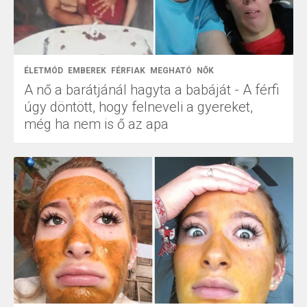
ÉLETMÓD
EMBEREK
FÉRFIAK
MEGHATÓ
NŐK
A nő a barátjánál hagyta a babáját - A férfi
úgy döntött, hogy felneveli a gyereket,
még ha nem is ő az apa