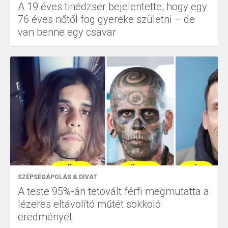
A 19 éves tinédzser bejelentette, hogy egy
76 éves nőtől fog gyereke születni – de
van benne egy csavar
SZÉPSÉGÁPOLÁS & DIVAT
A teste 95%-án tetovált férfi megmutatta a
lézeres eltávolító műtét sokkoló
eredményét