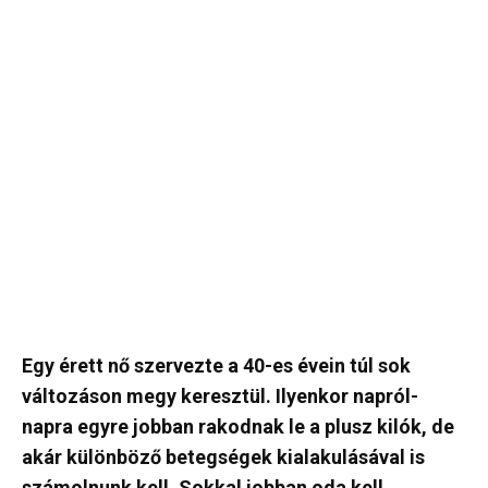
Egy érett nő szervezte a 40-es évein túl sok
változáson megy keresztül. Ilyenkor napról-
napra egyre jobban rakodnak le a plusz kilók, de
akár különböző betegségek kialakulásával is
számolnunk kell. Sokkal jobban oda kell