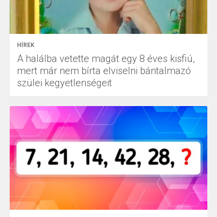
HÍREK
A halálba vetette magát egy 8 éves kisfiú,
mert már nem bírta elviselni bántalmazó
szülei kegyetlenségeit