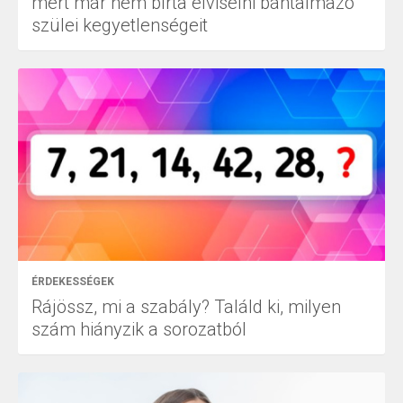
mert már nem bírta elviselni bántalmazó
szülei kegyetlenségeit
ÉRDEKESSÉGEK
Rájössz, mi a szabály? Találd ki, milyen
szám hiányzik a sorozatból