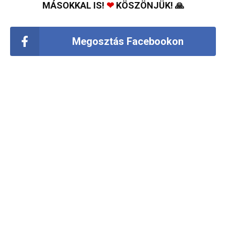
MÁSOKKAL IS!
❤
KÖSZÖNJÜK! 🙏
Megosztás Facebookon