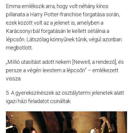
Emma emlékszik arra, hogy volt néhány kínos
pillanata a Harry Potter-franchise forgatása során,
ezek között volt az a jelenet is, amelyben a
Karácsonyi bál forgatásán le kellett sétálnia a
lépcsőn. Látszólag könnyűnek tűnik, végül azonban
megbotlott.
„Millió utasítást adott nekem [Newell, a rendező], és
persze a végén leestem a lépcsőn” – emlékezett
vissza.
5. A gyerekszínészek az osztálytermi jelenetek alatt
igazi házi feladatot csináltak.