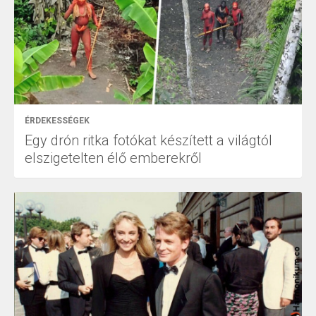
ÉRDEKESSÉGEK
Egy drón ritka fotókat készített a világtól
elszigetelten élő emberekről