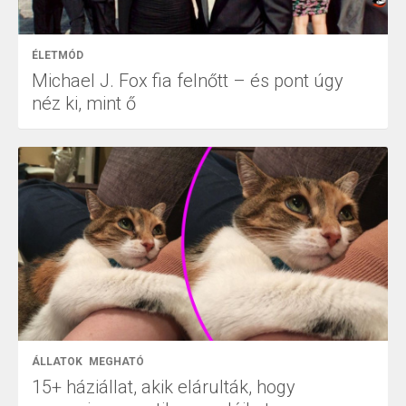
ÉLETMÓD
Michael J. Fox fia felnőtt – és pont úgy
néz ki, mint ő
ÁLLATOK
MEGHATÓ
15+ háziállat, akik elárulták, hogy