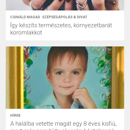
CSINÁLD MAGAD
SZÉPSÉGÁPOLÁS & DIVAT
Így készíts természetes, környezetbarát
körömlakkot
HÍREK
A halálba vetette magát egy 8 éves kisfiú,