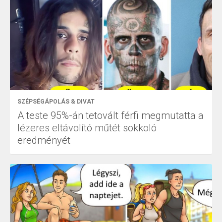
SZÉPSÉGÁPOLÁS & DIVAT
A teste 95%-án tetovált férfi megmutatta a
lézeres eltávolító műtét sokkoló
eredményét