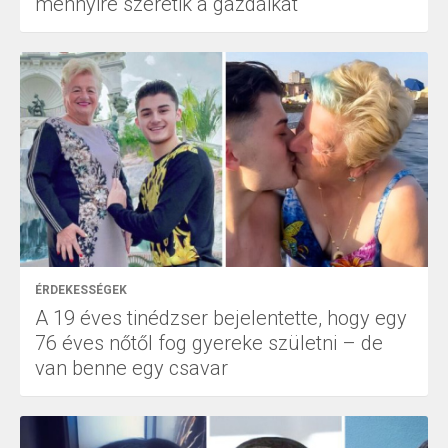
mennyire szeretik a gazdáikat
ÉRDEKESSÉGEK
A 19 éves tinédzser bejelentette, hogy egy
76 éves nőtől fog gyereke születni – de
van benne egy csavar