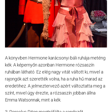
A könyvben Hermione karácsonyi báli ruhája meténg
kék. A képernyőn azonban Hermione rózsaszín
ruhában látható. Ez elég nagy vitát váltott ki, mivel a
rajongók azt szerették volna, ha a ruha hű marad az
eredetihez. A jelmeztervező azért változtatta meg a
színt, mivel úgy érezte, a rózsaszín jobban állna
Emma Watsonnak, mint a kék.
3. Perselus Piton megtréfálta a rendezőt.