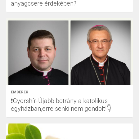
anyagcsere érdekében?
EMBEREK
❗Gyorshír-Újabb botrány a katolikus
egyházban,erre senki nem gondolt!👇