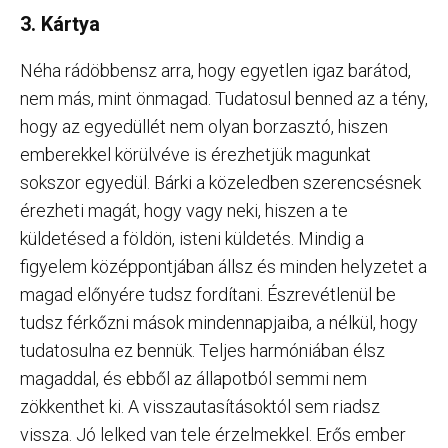
3. Kártya
Néha rádöbbensz arra, hogy egyetlen igaz barátod,
nem más, mint önmagad. Tudatosul benned az a tény,
hogy az egyedüllét nem olyan borzasztó, hiszen
emberekkel körülvéve is érezhetjük magunkat
sokszor egyedül. Bárki a közeledben szerencsésnek
érezheti magát, hogy vagy neki, hiszen a te
küldetésed a földön, isteni küldetés. Mindig a
figyelem középpontjában állsz és minden helyzetet a
magad előnyére tudsz fordítani. Észrevétlenül be
tudsz férkőzni mások mindennapjaiba, a nélkül, hogy
tudatosulna ez bennük. Teljes harmóniában élsz
magaddal, és ebből az állapotból semmi nem
zökkenthet ki. A visszautasításoktól sem riadsz
vissza. Jó lelked van tele érzelmekkel. Erős ember