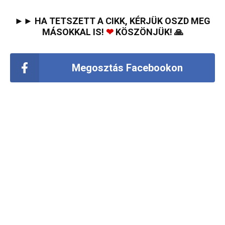
►► HA TETSZETT A CIKK, KÉRJÜK OSZD MEG
MÁSOKKAL IS!
❤
KÖSZÖNJÜK! 🙏
Megosztás Facebookon