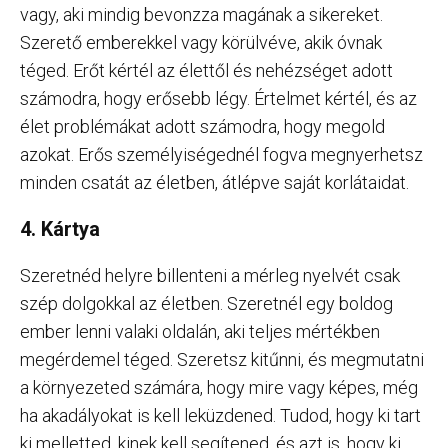
vagy, aki mindig bevonzza magának a sikereket.
Szerető emberekkel vagy körülvéve, akik óvnak
téged. Erőt kértél az élettől és nehézséget adott
számodra, hogy erősebb légy. Értelmet kértél, és az
élet problémákat adott számodra, hogy megold
azokat. Erős személyiségednél fogva megnyerhetsz
minden csatát az életben, átlépve saját korlátaidat.
4. Kártya
Szeretnéd helyre billenteni a mérleg nyelvét csak
szép dolgokkal az életben. Szeretnél egy boldog
ember lenni valaki oldalán, aki teljes mértékben
megérdemel téged. Szeretsz kitűnni, és megmutatni
a környezeted számára, hogy mire vagy képes, még
ha akadályokat is kell leküzdened. Tudod, hogy ki tart
ki melletted, kinek kell segítened, és azt is, hogy ki