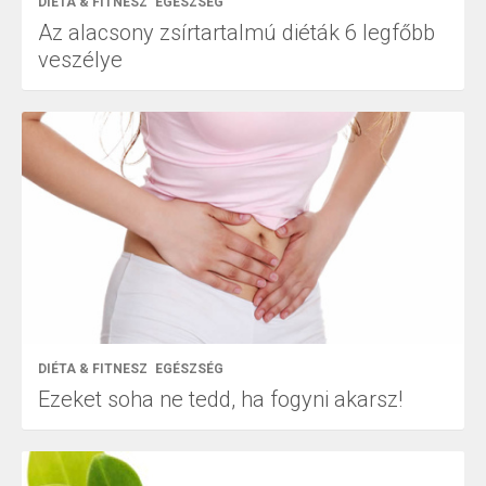
DIÉTA & FITNESZ
EGÉSZSÉG
Az alacsony zsírtartalmú diéták 6 legfőbb
veszélye
DIÉTA & FITNESZ
EGÉSZSÉG
Ezeket soha ne tedd, ha fogyni akarsz!