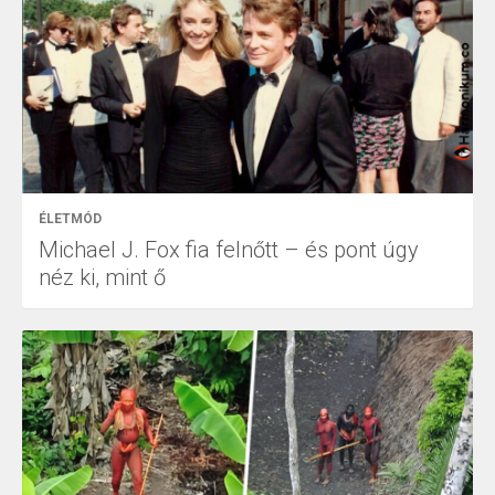
ÉLETMÓD
Michael J. Fox fia felnőtt – és pont úgy
néz ki, mint ő