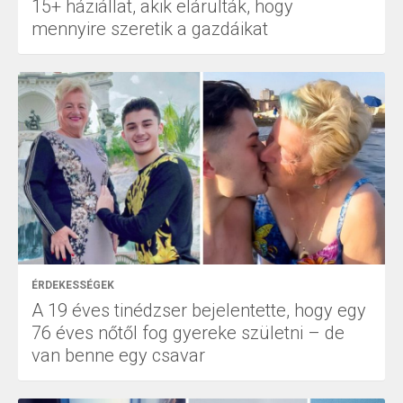
15+ háziállat, akik elárulták, hogy
mennyire szeretik a gazdáikat
ÉRDEKESSÉGEK
A 19 éves tinédzser bejelentette, hogy egy
76 éves nőtől fog gyereke születni – de
van benne egy csavar