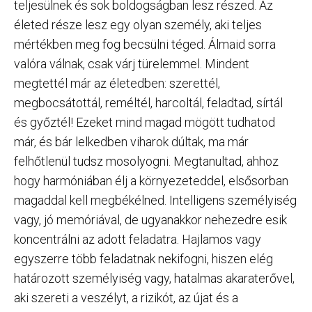
teljesülnek és sok boldogságban lesz részed. Az
életed része lesz egy olyan személy, aki teljes
mértékben meg fog becsülni téged. Álmaid sorra
valóra válnak, csak várj türelemmel. Mindent
megtettél már az életedben: szerettél,
megbocsátottál, reméltél, harcoltál, feladtad, sírtál
és győztél! Ezeket mind magad mögött tudhatod
már, és bár lelkedben viharok dúltak, ma már
felhőtlenül tudsz mosolyogni. Megtanultad, ahhoz
hogy harmóniában élj a környezeteddel, elsősorban
magaddal kell megbékélned. Intelligens személyiség
vagy, jó memóriával, de ugyanakkor nehezedre esik
koncentrálni az adott feladatra. Hajlamos vagy
egyszerre több feladatnak nekifogni, hiszen elég
határozott személyiség vagy, hatalmas akaraterővel,
aki szereti a veszélyt, a rizikót, az újat és a