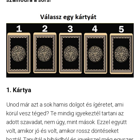
1. Kártya
Unod már azt a sok hamis dolgot és ígéretet, ami
körül vesz téged? Te mindig igyekeztél tartani az
adott szavadat, nem úgy, mint mások. Ezzel együtt
volt, amikor jó és volt, amikor rossz döntéseket
hoztál. Tanultál a hibáidból és igyekszel még egyszer