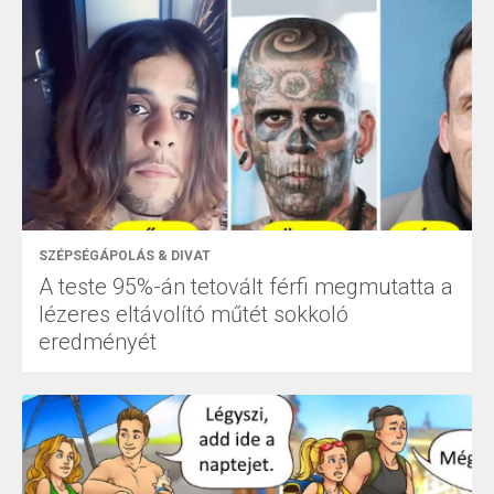
SZÉPSÉGÁPOLÁS & DIVAT
A teste 95%-án tetovált férfi megmutatta a
lézeres eltávolító műtét sokkoló
eredményét