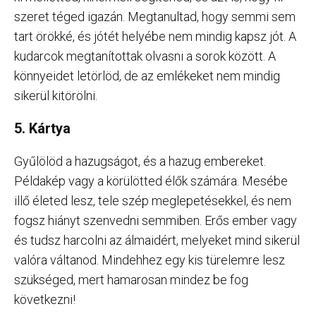
szeret téged igazán. Megtanultad, hogy semmi sem
tart örökké, és jótét helyébe nem mindig kapsz jót. A
kudarcok megtanítottak olvasni a sorok között. A
könnyeidet letörlöd, de az emlékeket nem mindig
sikerül kitörölni.
5. Kártya
Gyűlölöd a hazugságot, és a hazug embereket.
Példakép vagy a körülötted élők számára. Mesébe
illő életed lesz, tele szép meglepetésekkel, és nem
fogsz hiányt szenvedni semmiben. Erős ember vagy
és tudsz harcolni az álmaidért, melyeket mind sikerül
valóra váltanod. Mindehhez egy kis türelemre lesz
szükséged, mert hamarosan mindez be fog
következni!