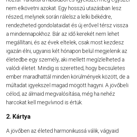
nem elkövetni azokat. Egy hosszú utazásban lesz
részed, melynek során rálelsz a lelki békédre,
rendezheted gondolataidat és új erővel térsz vissza
a mindennapokhoz. Bár az idő kerekét nem lehet
megállítani, és az évek eltelek, csak most kezdesz
igazán élni, ugyanis két hónapon belül megjelenik az
életedbe egy személy, aki mellett megízlelheted a
valódi életet. Mindig is szeretted, hogy becsületes
ember maradhattál minden körülmények között, de a
múltadat igyekszel magad mögött hagyni. A jövőbeli
célod, az álmaid megvalósítása, még ha nehéz
harcokat kell megvívnod is értük.
2. Kártya
A jövőben az életed harmonikussá válik, vágyaid