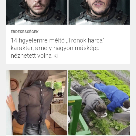
ÉRDEKESSÉGEK
14 figyelemre méltó „Trónok harca”
karakter, amely nagyon másképp
nézhetett volna ki