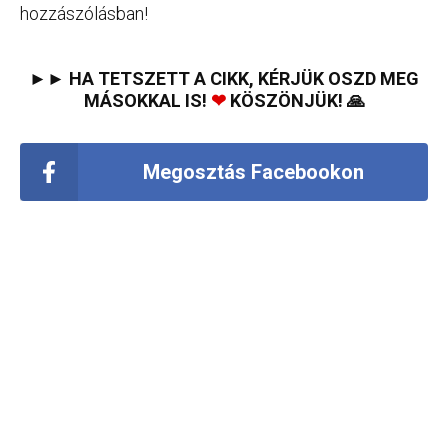
hozzászólásban!
►► HA TETSZETT A CIKK, KÉRJÜK OSZD MEG
MÁSOKKAL IS!
❤
KÖSZÖNJÜK! 🙏
Megosztás Facebookon