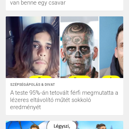
van benne egy csavar
SZÉPSÉGÁPOLÁS & DIVAT
A teste 95%-án tetovált férfi megmutatta a
lézeres eltávolító műtét sokkoló
eredményét