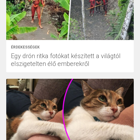
ÉRDEKESSÉGEK
Egy drón ritka fotókat készített a világtól
elszigetelten élő emberekről