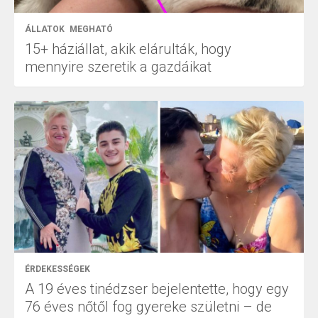
ÁLLATOK
MEGHATÓ
15+ háziállat, akik elárulták, hogy
mennyire szeretik a gazdáikat
ÉRDEKESSÉGEK
A 19 éves tinédzser bejelentette, hogy egy
76 éves nőtől fog gyereke születni – de