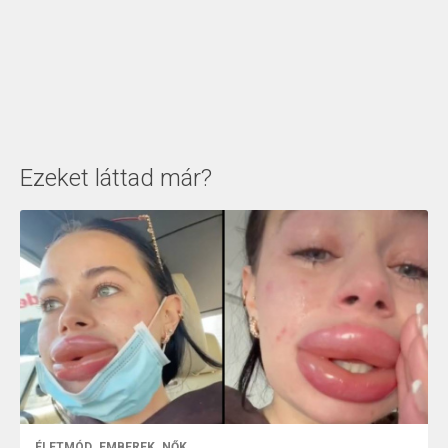
Ezeket láttad már?
ÉLETMÓD
EMBEREK
NŐK