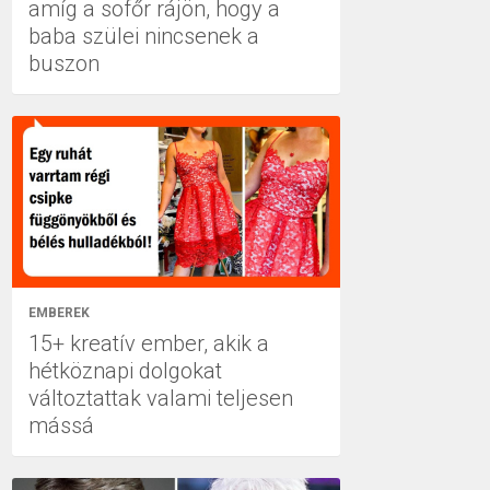
amíg a sofőr rájön, hogy a
baba szülei nincsenek a
buszon
EMBEREK
15+ kreatív ember, akik a
hétköznapi dolgokat
változtattak valami teljesen
mássá