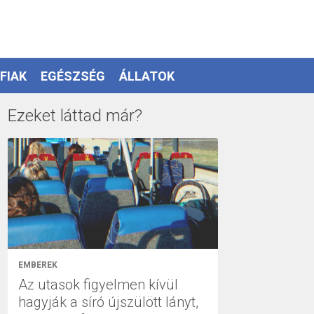
FIAK
EGÉSZSÉG
ÁLLATOK
Ezeket láttad már?
EMBEREK
Az utasok figyelmen kívül
hagyják a síró újszülött lányt,