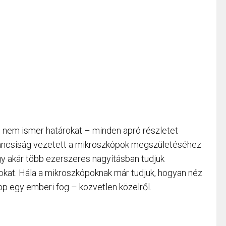
nem ismer határokat – minden apró részletet
íváncsiság vezetett a mikroszkópok megszületéséhez
gy akár több ezerszeres nagyításban tudjuk
okat. Hála a mikroszkópoknak már tudjuk, hogyan néz
pp egy emberi fog – közvetlen közelről.