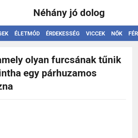
Néhány jó dolog
GEK
ÉLETMÓD
ÉRDEKESSÉG
VICCEK
NŐK
FÉR
amely olyan furcsának tűnik
mintha egy párhuzamos
zna