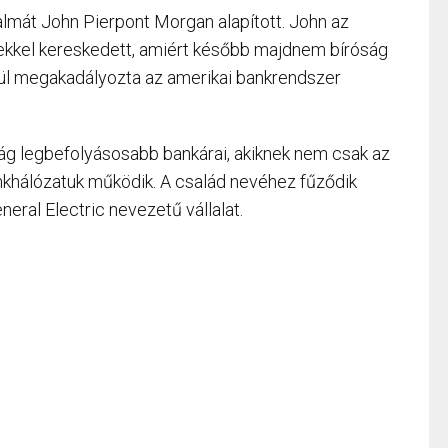
lmát John Pierpont Morgan alapított. John az
ekkel kereskedett, amiért később majdnem bíróság
dül megakadályozta az amerikai bankrendszer
lág legbefolyásosabb bankárai, akiknek nem csak az
khálózatuk működik. A család nevéhez fűződik
eral Electric nevezetű vállalat.