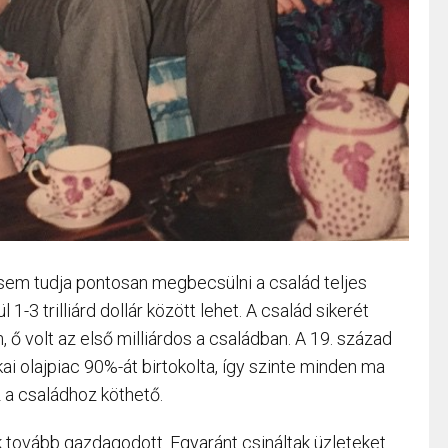
 sem tudja pontosan megbecsülni a család teljes
 1-3 trilliárd dollár között lehet. A család sikerét
n, ő volt az első milliárdos a családban. A 19. század
ai olajpiac 90%-át birtokolta, így szinte minden ma
z a családhoz köthető.
k tovább gazdagodott. Egyaránt csináltak üzleteket