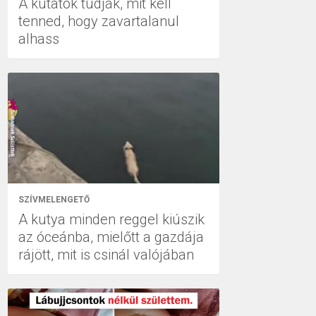
A kutatók tudják, mit kell
tenned, hogy zavartalanul
alhass
SZÍVMELENGETŐ
A kutya minden reggel kiúszik
az óceánba, mielőtt a gazdája
rájött, mit is csinál valójában