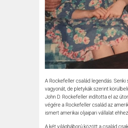
A Rockefeller család legendás. Senki
vagyonát, de pletykák szerint körülbelül
John D. Rockefeller indította el az úto
végére a Rockefeller család az amerik
ismert amerikai oljaipari vállalat ehhe
A két világháború között a család csa