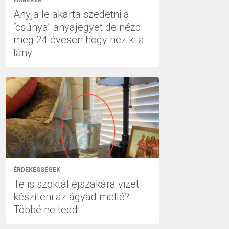
EMBEREK
Anyja le akarta szedetni a
“csúnya” anyajegyet de nézd
meg 24 évesen hogy néz ki a
lány
ÉRDEKESSÉGEK
Te is szoktál éjszakára vizet
készíteni az ágyad mellé?
Többé ne tedd!