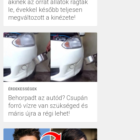
akinek az orrát állatok rágták
le, évekkel később teljesen
megváltozott a kinézete!
ÉRDEKESSÉGEK
Behorpadt az autód? Csupán
forró vízre van szükséged és
máris újra a régi lehet!