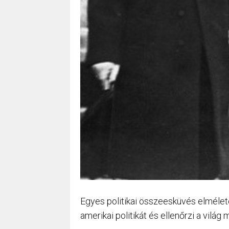
Egyes politikai összeesküvés elmélet
amerikai politikát és ellenőrzi a világ 