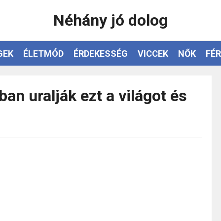
Néhány jó dolog
GEK
ÉLETMÓD
ÉRDEKESSÉG
VICCEK
NŐK
FÉR
ban uralják ezt a világot és