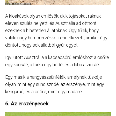
A kloákások olyan emlősök, akik tojásokat raknak
eleven szülés helyett, és Ausztrália ad otthont
ezeknek a hihetetlen állatoknak. Úgy tűnik, hogy
valaki nagy humorérzékkel rendelkezett, amikor úgy
döntött, hogy sok állatból gyúr egyet.
Így jutott Ausztrália a kacsacsőrű emlőshöz: a csőre
egy kacsáé, a farka egy hódé, és a lába a vidráé.
Egy másik a hangyászsünfélék, amelynek tüskéje
olyan, mint egy sündisznóé, az erszénye, mint egy
kengurué, és a csőre, mint egy madáré.
6. Az erszényesek