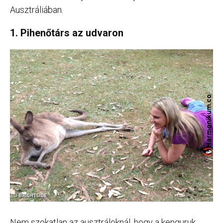
Ausztráliában.
1. Pihenőtárs az udvaron
Nem szokatlan az ausztráloknál, hogy a kenguruk