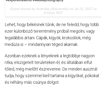
#exploretheworld #wildlifephotography
A post shared by
Australia
(@australia) on
Jul 22, 2017 at
4:01am PDT
Lehet, hogy békésnek tűnik, de ne feledd, hogy több
ezer különböző teremtmény próbál megölni, vagy
legalábbis ártani. Cápák, kígyók, krokodilok, még
medúza is – mindannyian téged akarnak.
Azonban ezeknek a lényeknek a legtöbbje nagyon
ritka, elszigetelt területeken él, és általában elfut
tőled, még mielőtt észrevenne. De minden ausztrál
tudja, hogy szemmel kell tartania a kígyókat, pókokat
és néhány más csúnya dolgot.