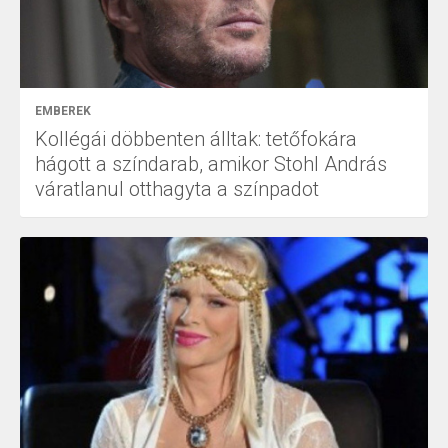
EMBEREK
Kollégái döbbenten álltak: tetőfokára
hágott a színdarab, amikor Stohl András
váratlanul otthagyta a színpadot