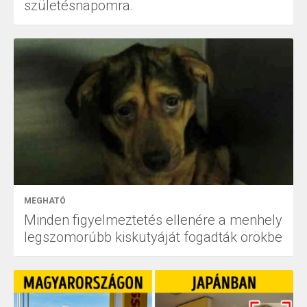
születésnapomra.
MEGHATÓ
Minden figyelmeztetés ellenére a menhely
legszomorúbb kiskutyáját fogadták örökbe