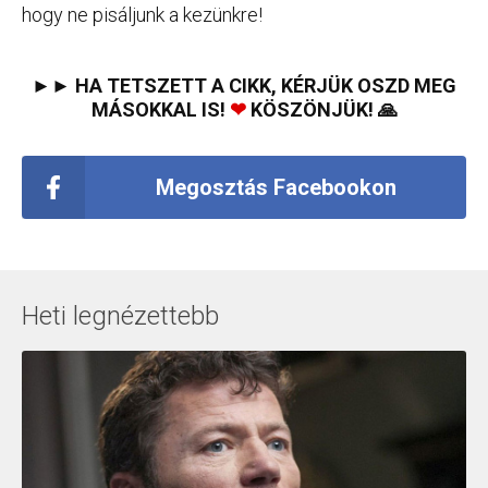
hogy ne pisáljunk a kezünkre!
►► HA TETSZETT A CIKK, KÉRJÜK OSZD MEG
MÁSOKKAL IS!
❤
KÖSZÖNJÜK! 🙏
Megosztás Facebookon
Heti legnézettebb