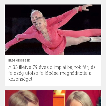
ÉRDEKESSÉGEK
A 83 illetve 79 éves olimpiai bajnok férj és
feleség utolsó fellépése meghódította a
közönséget