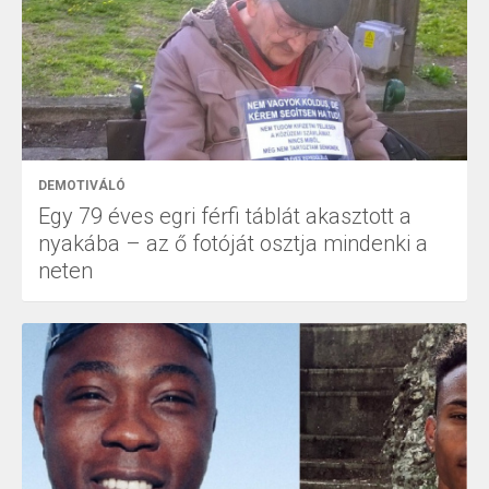
DEMOTIVÁLÓ
Egy 79 éves egri férfi táblát akasztott a
nyakába – az ő fotóját osztja mindenki a
neten