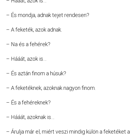
– Hááát, azok is…
– És mondja, adnak tejet rendesen?
– A feketék, azok adnak.
– Na és a fehérek?
– Hááát, azok is…
– És aztán finom a húsuk?
– A feketéknek, azoknak nagyon finom.
– És a fehéreknek?
– Hááát, azoknak is…
– Árulja már el, miért veszi mindig külön a feketéket a