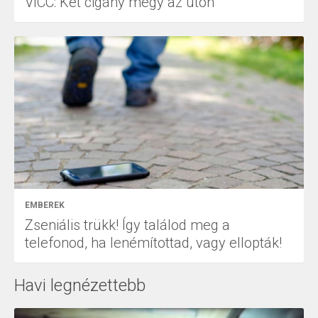
VICC: Két cigány megy az úton
EMBEREK
Zseniális trükk! Így találod meg a
telefonod, ha lenémítottad, vagy ellopták!
Havi legnézettebb