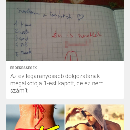
ÉRDEKESSÉGEK
Az év legaranyosabb dolgozatának
megalkotója 1-est kapott, de ez nem
számít