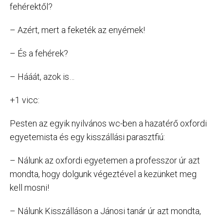
fehérektől?
– Azért, mert a feketék az enyémek!
– És a fehérek?
– Hááát, azok is…
+1 vicc:
Pesten az egyik nyilvános wc-ben a hazatérő oxfordi
egyetemista és egy kisszállási parasztfiú:
– Nálunk az oxfordi egyetemen a professzor úr azt
mondta, hogy dolgunk végeztével a kezünket meg
kell mosni!
– Nálunk Kisszálláson a Jánosi tanár úr azt mondta,