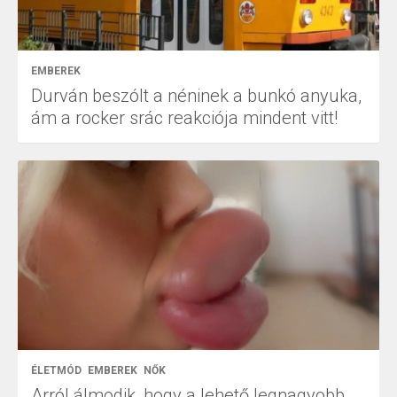
EMBEREK
Durván beszólt a néninek a bunkó anyuka,
ám a rocker srác reakciója mindent vitt!
ÉLETMÓD
EMBEREK
NŐK
Arról álmodik, hogy a lehető legnagyobb