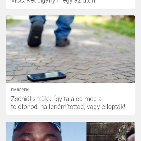
VICC: Két cigány megy az úton
EMBEREK
Zseniális trükk! Így találod meg a
telefonod, ha lenémítottad, vagy ellopták!