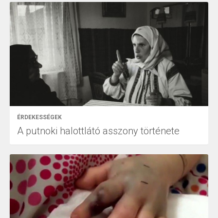
ÉRDEKESSÉGEK
A putnoki halottlátó asszony története