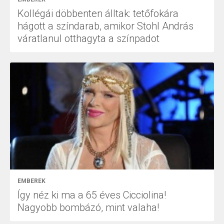
Kollégái döbbenten álltak: tetőfokára
hágott a színdarab, amikor Stohl András
váratlanul otthagyta a színpadot
EMBEREK
Így néz ki ma a 65 éves Cicciolina!
Nagyobb bombázó, mint valaha!