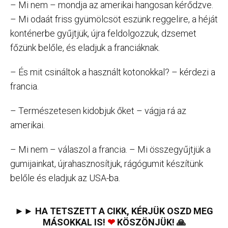
– Mi nem – mondja az amerikai hangosan kérődzve.
– Mi odaát friss gyümölcsöt eszünk reggelire, a héját
konténerbe gyűjtjük, újra feldolgozzuk, dzsemet
főzünk belőle, és eladjuk a franciáknak.
– És mit csináltok a használt kotonokkal? – kérdezi a
francia.
– Természetesen kidobjuk őket – vágja rá az
amerikai.
– Mi nem – válaszol a francia. – Mi összegyűjtjük a
gumijainkat, újrahasznosítjuk, rágógumit készítünk
belőle és eladjuk az USA-ba.
►► HA TETSZETT A CIKK, KÉRJÜK OSZD MEG
MÁSOKKAL IS!
❤
KÖSZÖNJÜK! 🙏