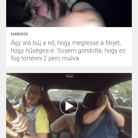
EMBEREK
Ágy alá búj a nő, hogy meglesse a férjét,
hogy hűséges-e. Sosem gondolta, hogy ez
fog történni 2 perc múlva