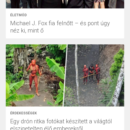
ÉLETMÓD
Michael J. Fox fia felnőtt – és pont úgy
néz ki, mint ő
ÉRDEKESSÉGEK
Egy drón ritka fotókat készített a világtól
elszigetelten élő emberekről