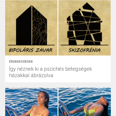
ÉRDEKESSÉGEK
Így néznek ki a pszichés betegségek
házakkal ábrázolva