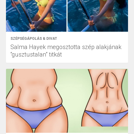
SZÉPSÉGÁPOLÁS & DIVAT
Salma Hayek megosztotta szép alakjának
“gusztustalan” titkát