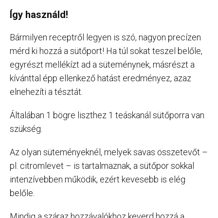
Így használd!
Bármilyen receptről legyen is szó, nagyon precízen
mérd ki hozzá a sütőport! Ha túl sokat teszel belőle,
egyrészt mellékízt ad a süteménynek, másrészt a
kívánttal épp ellenkező hatást eredményez, azaz
elnehezíti a tésztát.
Általában 1 bögre liszthez 1 teáskanál sütőporra van
szükség.
Az olyan süteményeknél, melyek savas összetevőt –
pl. citromlevet – is tartalmaznak, a sütőpor sokkal
intenzívebben működik, ezért kevesebb is elég
belőle.
Mindig a száraz hozzávalókhoz keverd hozzá a