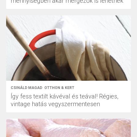
mennyiségben akár mérgezők is lehetnek
CSINÁLD MAGAD
OTTHON & KERT
Így fess textilt kávéval és teával! Régies,
vintage hatás vegyszermentesen