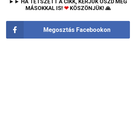
►► HA TETSZETT A CIKK, KÉRJÜK OSZD MEG
MÁSOKKAL IS!
❤
KÖSZÖNJÜK! 🙏
Megosztás Facebookon