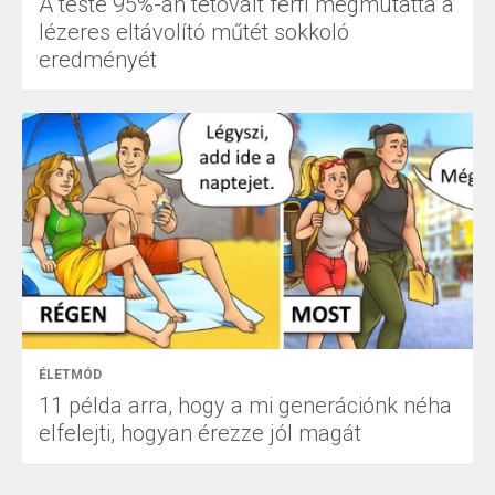
A teste 95%-án tetovált férfi megmutatta a
lézeres eltávolító műtét sokkoló
eredményét
ÉLETMÓD
11 példa arra, hogy a mi generációnk néha
elfelejti, hogyan érezze jól magát