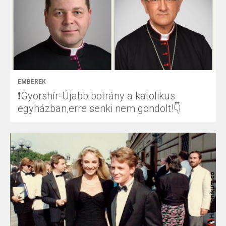
EMBEREK
❗Gyorshír-Újabb botrány a katolikus
egyházban,erre senki nem gondolt!👇