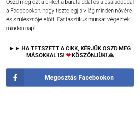
Oszd meg ezt a cikket a barátaiddal és a családoddal
a Facebookon, hogy tisztelegj a világ minden nővére
és szülésznője előtt. Fantasztikus munkát végeztek
minden nap!
►► HA TETSZETT A CIKK, KÉRJÜK OSZD MEG
MÁSOKKAL IS!
❤
KÖSZÖNJÜK! 🙏
Megosztás Facebookon