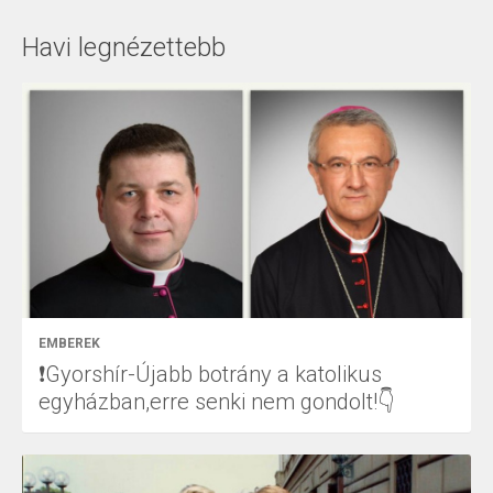
Havi legnézettebb
EMBEREK
❗Gyorshír-Újabb botrány a katolikus
egyházban,erre senki nem gondolt!👇