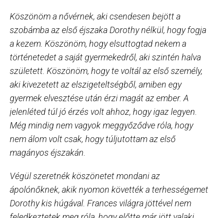
Köszönöm a nővérnek, aki csendesen bejött a
szobámba az első éjszaka Dorothy nélkül, hogy fogja
a kezem. Köszönöm, hogy elsuttogtad nekem a
történetedet a saját gyermekedről, aki szintén halva
született. Köszönöm, hogy te voltál az első személy,
aki kivezetett az elszigeteltségből, amiben egy
gyermek elvesztése után érzi magát az ember. A
jelenléted túl jó érzés volt ahhoz, hogy igaz legyen.
Még mindig nem vagyok meggyőződve róla, hogy
nem álom volt csak, hogy túljutottam az első
magányos éjszakán.
Végül szeretnék köszönetet mondani az
ápolónőknek, akik nyomon követték a terhességemet
Dorothy kis húgával. Frances világra jöttével nem
feledkeztetek meg róla, hogy előtte már jött valaki.