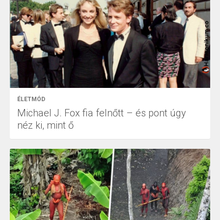
ÉLETMÓD
Michael J. Fox fia felnőtt – és pont úgy
néz ki, mint ő