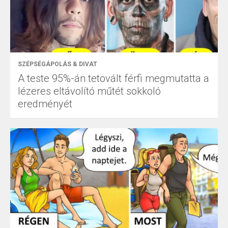
SZÉPSÉGÁPOLÁS & DIVAT
A teste 95%-án tetovált férfi megmutatta a
lézeres eltávolító műtét sokkoló
eredményét