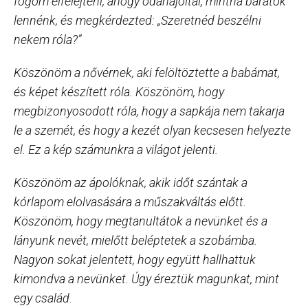
fogom elfelejteni, ahogy odahajoltál, mintha barátok
lennénk, és megkérdezted: „Szeretnéd beszélni
nekem róla?”
Köszönöm a nővérnek, aki felöltöztette a babámat,
és képet készített róla. Köszönöm, hogy
megbizonyosodott róla, hogy a sapkája nem takarja
le a szemét, és hogy a kezét olyan kecsesen helyezte
el. Ez a kép számunkra a világot jelenti.
Köszönöm az ápolóknak, akik időt szántak a
kórlapom elolvasására a műszakváltás előtt.
Köszönöm, hogy megtanultátok a nevünket és a
lányunk nevét, mielőtt beléptetek a szobámba.
Nagyon sokat jelentett, hogy együtt hallhattuk
kimondva a nevünket. Úgy éreztük magunkat, mint
egy család.