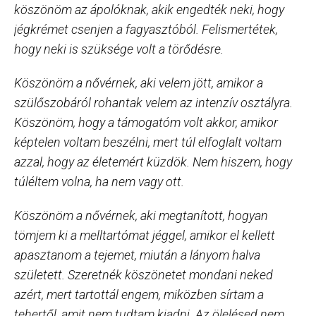
köszönöm az ápolóknak, akik engedték neki, hogy
jégkrémet csenjen a fagyasztóból. Felismertétek,
hogy neki is szüksége volt a törődésre.
Köszönöm a nővérnek, aki velem jött, amikor a
szülőszobáról rohantak velem az intenzív osztályra.
Köszönöm, hogy a támogatóm volt akkor, amikor
képtelen voltam beszélni, mert túl elfoglalt voltam
azzal, hogy az életemért küzdök. Nem hiszem, hogy
túléltem volna, ha nem vagy ott.
Köszönöm a nővérnek, aki megtanított, hogyan
tömjem ki a melltartómat jéggel, amikor el kellett
apasztanom a tejemet, miután a lányom halva
született. Szeretnék köszönetet mondani neked
azért, mert tartottál engem, miközben sírtam a
tehertől, amit nem tudtam kiadni. Az ölelésed nem