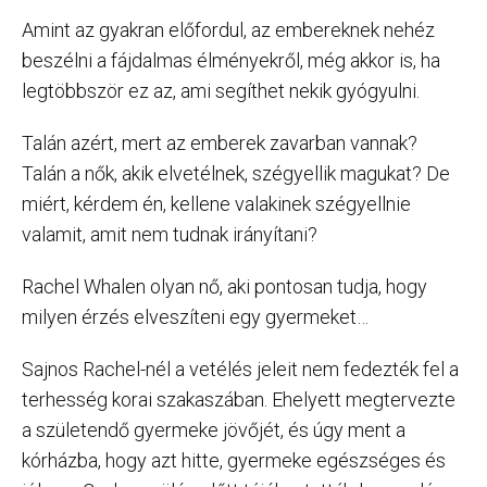
Amint az gyakran előfordul, az embereknek nehéz
beszélni a fájdalmas élményekről, még akkor is, ha
legtöbbször ez az, ami segíthet nekik gyógyulni.
Talán azért, mert az emberek zavarban vannak?
Talán a nők, akik elvetélnek, szégyellik magukat? De
miért, kérdem én, kellene valakinek szégyellnie
valamit, amit nem tudnak irányítani?
Rachel Whalen olyan nő, aki pontosan tudja, hogy
milyen érzés elveszíteni egy gyermeket…
Sajnos Rachel-nél a vetélés jeleit nem fedezték fel a
terhesség korai szakaszában. Ehelyett megtervezte
a születendő gyermeke jövőjét, és úgy ment a
kórházba, hogy azt hitte, gyermeke egészséges és