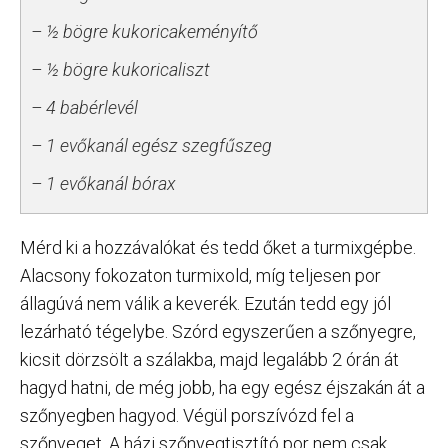
– ½ bögre kukoricakeményítő
– ½ bögre kukoricaliszt
– 4 babérlevél
– 1 evőkanál egész szegfűszeg
– 1 evőkanál bórax
Mérd ki a hozzávalókat és tedd őket a turmixgépbe.
Alacsony fokozaton turmixold, míg teljesen por
állagúvá nem válik a keverék. Ezután tedd egy jól
lezárható tégelybe. Szórd egyszerűen a szőnyegre,
kicsit dörzsölt a szálakba, majd legalább 2 órán át
hagyd hatni, de még jobb, ha egy egész éjszakán át a
szőnyegben hagyod. Végül porszívózd fel a
szőnyeget. A házi szőnyegtisztító por nem csak