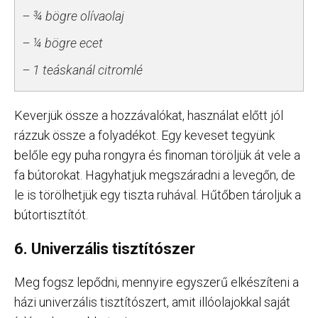
– ¾ bögre olívaolaj
– ¼ bögre ecet
– 1 teáskanál citromlé
Keverjük össze a hozzávalókat, használat előtt jól
rázzuk össze a folyadékot. Egy keveset tegyünk
belőle egy puha rongyra és finoman töröljük át vele a
fa bútorokat. Hagyhatjuk megszáradni a levegőn, de
le is törölhetjük egy tiszta ruhával. Hűtőben tároljuk a
bútortisztítót.
6. Univerzális tisztítószer
Meg fogsz lepődni, mennyire egyszerű elkészíteni a
házi univerzális tisztítószert, amit illóolajokkal saját