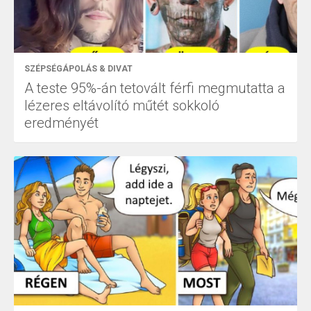
SZÉPSÉGÁPOLÁS & DIVAT
A teste 95%-án tetovált férfi megmutatta a
lézeres eltávolító műtét sokkoló
eredményét