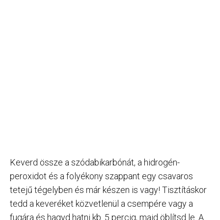
Keverd össze a szódabikarbónát, a hidrogén-
peroxidot és a folyékony szappant egy csavaros
tetejű tégelyben és már készen is vagy! Tisztításkor
tedd a keveréket közvetlenül a csempére vagy a
fugára és hagyd hatni kb. 5 percig, majd öblítsd le. A