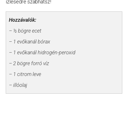
ízlésedre szabhatsz!
Hozzávalók:
– ½ bögre ecet
– 1 evőkanál bórax
– 1 evőkanál hidrogén-peroxid
– 2 bögre forró víz
– 1 citrom leve
– illóolaj