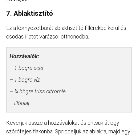
7. Ablaktisztító
Ez a környezetbarát ablaktisztító fillérekbe kerül és
csodás illatot varázsol otthonodba.
Hozzávalók:
– 1 bögre ecet
– 1 bögre víz
– ¼ bögre friss citromlé
– illóolaj
Keverjük össze a hozzávalókat és öntsük át egy
szórófejes flakonba. Spricceljük az ablakra, majd egy