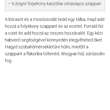
– ½ bögre folyékony kasztíliai olívaolajos szappan
A bóraxot és a mosószodát tedd egy tálba, majd add
hozzá a folyékony szappant és az ecetet. Forrald fel
a vizet és add hozzá az összes hozzávalót. Egy kézi
habverő segítségével könnyedén elegyítheted őket.
Hagyd szobahőmérsékletűre hűlni, mielőtt a
szappant a flakonba töltenéd. Ahogyan hűl, sűrűsödni
fog.