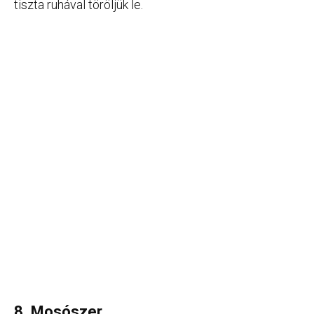
tiszta ruhával töröljük le.
8. Mosószer