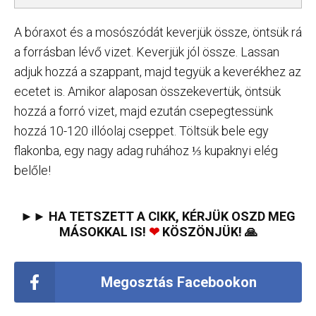
A bóraxot és a mosószódát keverjük össze, öntsük rá
a forrásban lévő vizet. Keverjük jól össze. Lassan
adjuk hozzá a szappant, majd tegyük a keverékhez az
ecetet is. Amikor alaposan összekevertük, öntsük
hozzá a forró vizet, majd ezután csepegtessünk
hozzá 10-120 illóolaj cseppet. Töltsük bele egy
flakonba, egy nagy adag ruhához ⅓ kupaknyi elég
belőle!
►► HA TETSZETT A CIKK, KÉRJÜK OSZD MEG
MÁSOKKAL IS!
❤
KÖSZÖNJÜK! 🙏
Megosztás Facebookon