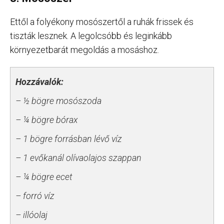
Ettől a folyékony mosószertől a ruhák frissek és
tiszták lesznek. A legolcsóbb és leginkább
környezetbarát megoldás a mosáshoz.
Hozzávalók:
– ½ bögre mosószoda
– ¼ bögre bórax
– 1 bögre forrásban lévő víz
– 1 evőkanál olívaolajos szappan
– ¼ bögre ecet
– forró víz
– illóolaj