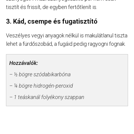
tisztít és frissít, de egyben fertőtlenít is.
3. Kád, csempe és fugatisztító
Veszélyes vegyi anyagok nélkül is makulátlanul tiszta
lehet a fürdőszobád, a fugáid pedig ragyogni fognak.
Hozzávalók:
– ½ bögre szódabikarbóna
– ¼ bögre hidrogén-peroxid
– 1 teáskanál folyékony szappan