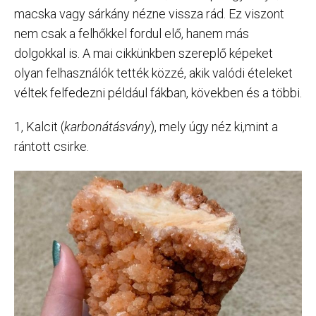
macska vagy sárkány nézne vissza rád. Ez viszont
nem csak a felhőkkel fordul elő, hanem más
dolgokkal is. A mai cikkünkben szereplő képeket
olyan felhasználók tették közzé, akik valódi ételeket
véltek felfedezni például fákban, kövekben és a többi.
1, Kalcit (
karbonátásvány
), mely úgy néz ki,mint a
rántott csirke.