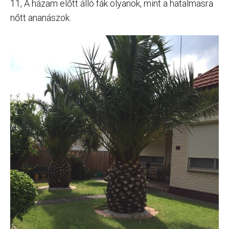
11, A házam előtt álló fák olyanok, mint a hatalmasra
nőtt ananászok.