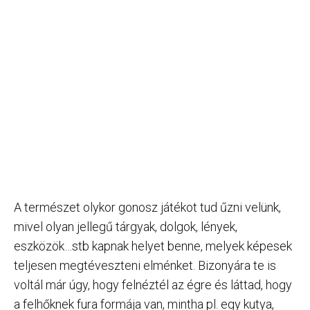
A természet olykor gonosz játékot tud űzni velünk,
mivel olyan jellegű tárgyak, dolgok, lények,
eszközök…stb kapnak helyet benne, melyek képesek
teljesen megtéveszteni elménket. Bizonyára te is
voltál már úgy, hogy felnéztél az égre és láttad, hogy
a felhőknek fura formája van, mintha pl. egy kutya,