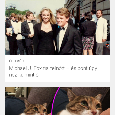
ÉLETMÓD
Michael J. Fox fia felnőtt – és pont úgy
néz ki, mint ő