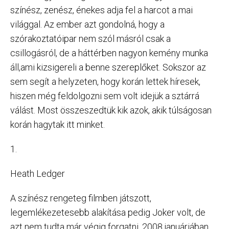
színész, zenész, énekes adja fel a harcot a mai
világgal. Az ember azt gondolná, hogy a
szórakoztatóipar nem szól másról csak a
csillogásról, de a háttérben nagyon kemény munka
áll,ami kizsigereli a benne szereplőket. Sokszor az
sem segít a helyzeten, hogy korán lettek híresek,
hiszen még feldolgozni sem volt idejük a sztárrá
válást. Most összeszedtük kik azok, akik túlságosan
korán hagytak itt minket.
1.
Heath Ledger
A színész rengeteg filmben játszott,
legemlékezetesebb alakítása pedig Joker volt, de
azt nem tudta már végig forgatni. 2008.januárjában