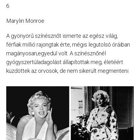
6.
Marylin Monroe
A gyönyörű színésznőt ismerte az egész világ,
férfiak millió rajongtak érte, mégis legutolsó óráiban
magányosan,egyedül volt. A színésznőnél
gyógyszertúladagolást állapítottak meg, életéért
küzdöttek az orvosok, de nem sikerült megmenteni.