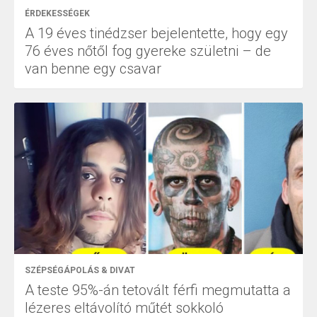
ÉRDEKESSÉGEK
A 19 éves tinédzser bejelentette, hogy egy
76 éves nőtől fog gyereke születni – de
van benne egy csavar
SZÉPSÉGÁPOLÁS & DIVAT
A teste 95%-án tetovált férfi megmutatta a
lézeres eltávolító műtét sokkoló