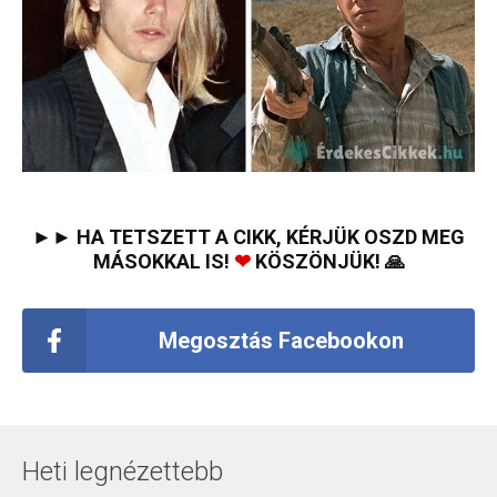
►► HA TETSZETT A CIKK, KÉRJÜK OSZD MEG
MÁSOKKAL IS!
❤
KÖSZÖNJÜK! 🙏
Megosztás Facebookon
Heti legnézettebb