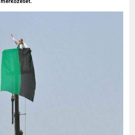
 mérkőzését.