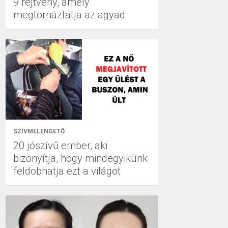
9 rejtvény, amely
megtornáztatja az agyad
SZÍVMELENGETŐ
20 jószívű ember, aki
bizonyítja, hogy mindegyikünk
feldobhatja ezt a világot