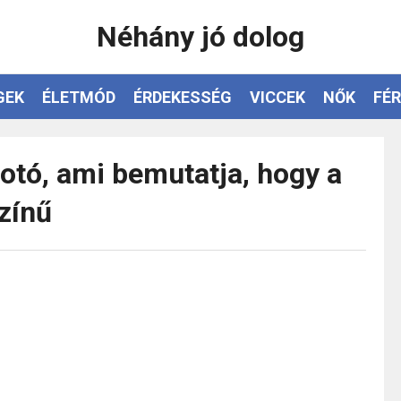
Néhány jó dolog
GEK
ÉLETMÓD
ÉRDEKESSÉG
VICCEK
NŐK
FÉR
fotó, ami bemutatja, hogy a
zínű