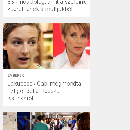
33 kínos dolog, amit a szüleink
kitörölnének a múltjukból
EMBEREK
Jakupcsek Gabi megmondta!
Ezt gondolja Hosszú
Katinkáról!