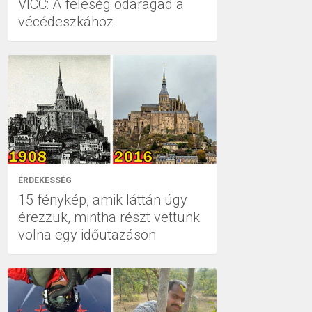
VICC: A feleség odaragad a
vécédeszkához
ÉRDEKESSÉG
15 fénykép, amik láttán úgy
érezzük, mintha részt vettünk
volna egy időutazáson