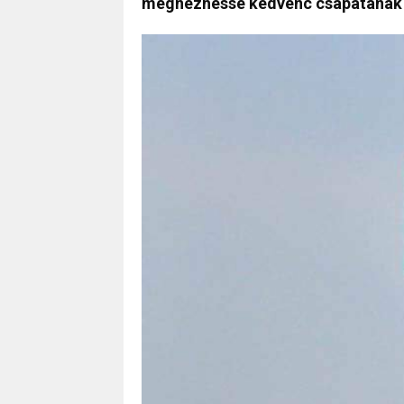
megnézhesse kedvenc csapatának