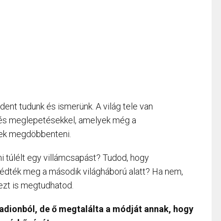
dent tudunk és ismerünk. A világ tele van
 és meglepetésekkel, amelyek még a
sek megdöbbenteni.
mi túlélt egy villámcsapást? Tudod, hogy
édték meg a második világháború alatt? Ha nem,
ezt is megtudhatod.
stadionból, de ő megtalálta a módját annak, hogy