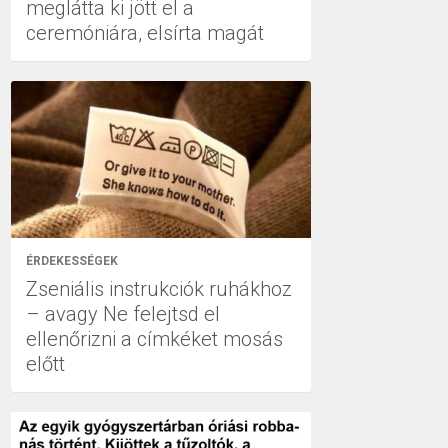
meglátta ki jött el a
ceremóniára, elsírta magát
ÉRDEKESSÉGEK
Zseniális instrukciók ruhákhoz
– avagy Ne felejtsd el
ellenőrizni a címkéket mosás
előtt