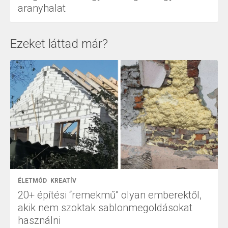
aranyhalat
Ezeket láttad már?
ÉLETMÓD
KREATÍV
20+ építési “remekmű” olyan emberektől,
akik nem szoktak sablonmegoldásokat
használni