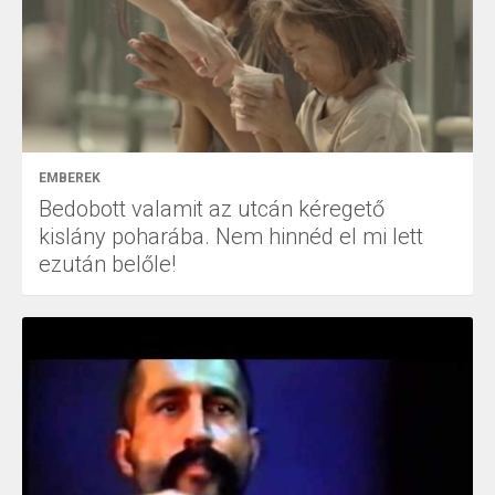
EMBEREK
Bedobott valamit az utcán kéregető
kislány poharába. Nem hinnéd el mi lett
ezután belőle!