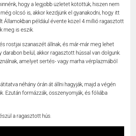
hinnénk, hogy a legjobb üzletet kötöttük, hiszen nem
ég olcsó is, akkor kezdjünk el gyanakodni, hogy itt
 Államokban például évente közel 4 millió ragasztott
k meg is eszik.
 és rostjai szanaszét állnak, és már-már meg lehet
 darabon belül, akkor ragasztott hússal van dolgunk.
ználnak, amelyet sertés- vagy marha vérplazmából
titatva néhány órán át állni hagyják, majd a végén
ük. Ezután formázzák, összenyomják, és fóliába
észül a ragasztott hús.