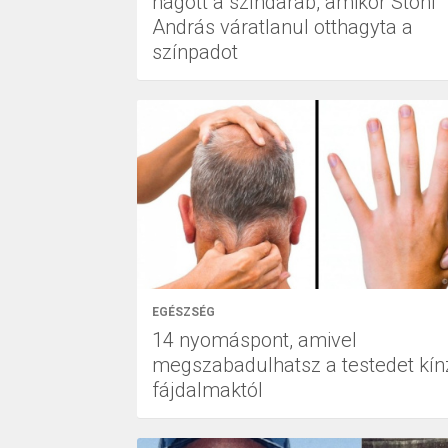
hágott a színdarab, amikor Stohl
András váratlanul otthagyta a
színpadot
EGÉSZSÉG
14 nyomáspont, amivel
megszabadulhatsz a testedet kín
fájdalmaktól