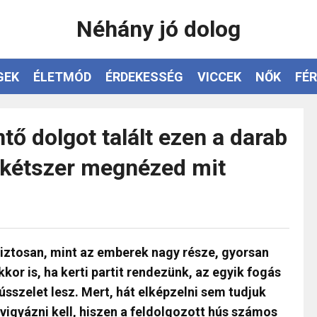
Néhány jó dolog
GEK
ÉLETMÓD
ÉRDEKESSÉG
VICCEK
NŐK
FÉR
 dolgot talált ezen a darab
s kétszer megnézed mit
iztosan, mint az emberek nagy része, gyorsan
kkor is, ha kerti partit rendezünk, az egyik fogás
ússzelet lesz. Mert, hát elképzelni sem tudjuk
vigyázni kell, hiszen a feldolgozott hús számos