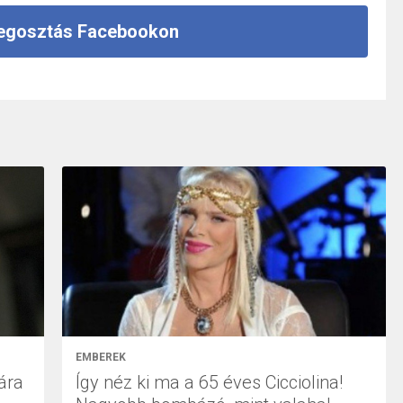
gosztás Facebookon
EMBEREK
ára
Így néz ki ma a 65 éves Cicciolina!