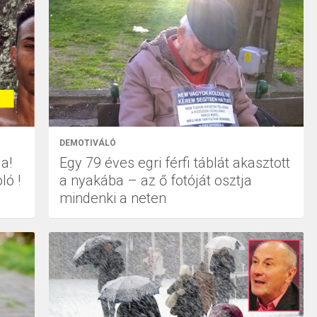
DEMOTIVÁLÓ
a!
Egy 79 éves egri férfi táblát akasztott
ló !
a nyakába – az ő fotóját osztja
mindenki a neten