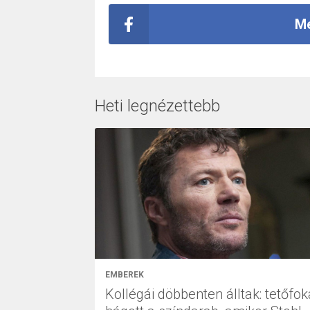
Me
Heti legnézettebb
EMBEREK
Kollégái döbbenten álltak: tetőfok