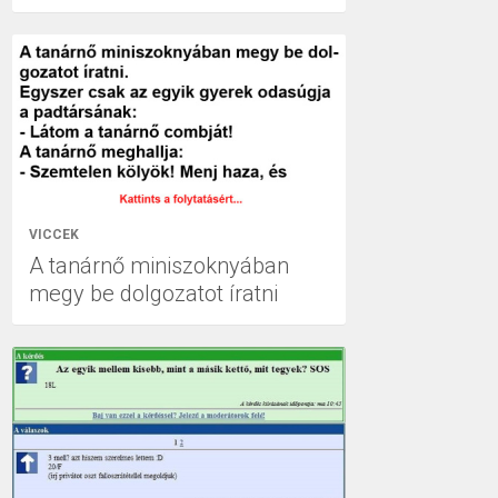
VICCEK
A tanárnő miniszoknyában
megy be dolgozatot íratni