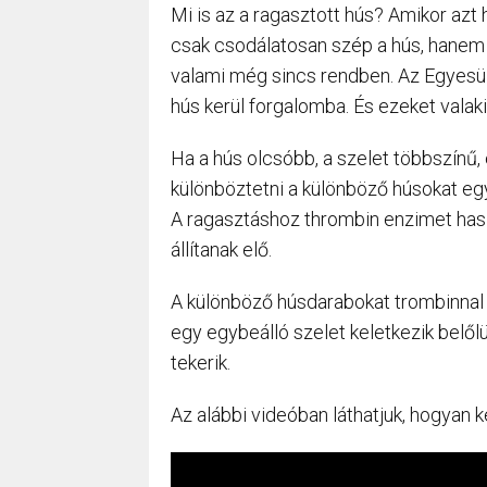
Mi is az a ragasztott hús? Amikor azt 
csak csodálatosan szép a hús, hanem m
valami még sincs rendben. Az Egyesült
hús kerül forgalomba. És ezeket valaki
Ha a hús olcsóbb, a szelet többszínű,
különböztetni a különböző húsokat egy
A ragasztáshoz thrombin enzimet has
állítanak elő.
A különböző húsdarabokat trombinnal á
egy egybeálló szelet keletkezik belől
tekerik.
Az alábbi videóban láthatjuk, hogyan k