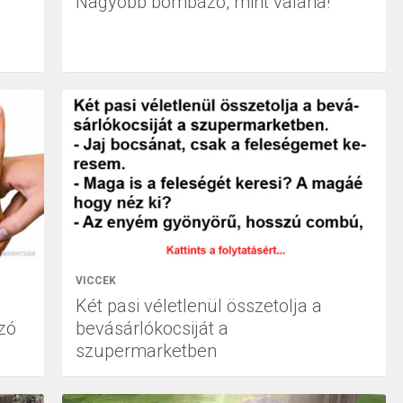
Nagyobb bombázó, mint valaha!
VICCEK
Két pasi véletlenül összetolja a
zó
bevásárlókocsiját a
szupermarketben