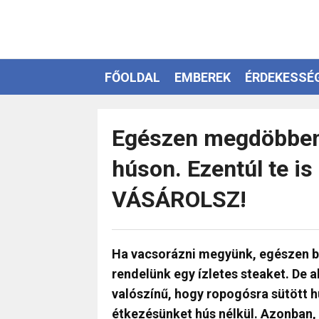
FŐOLDAL
EMBEREK
ÉRDEKESSÉ
EZOTÉRIA
Egészen megdöbbentő
húson. Ezentúl te i
VÁSÁROLSZ!
Ha vacsorázni megyünk, egészen b
rendelünk egy ízletes steaket. De a
valószínű, hogy ropogósra sütött h
étkezésünket hús nélkül. Azonban, 