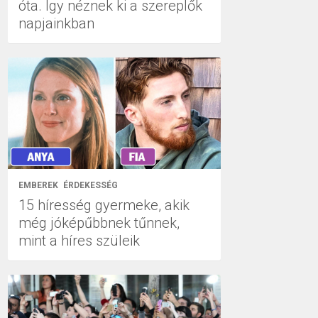
óta. Így néznek ki a szereplők
napjainkban
EMBEREK
ÉRDEKESSÉG
15 híresség gyermeke, akik
még jóképűbbnek tűnnek,
mint a híres szüleik