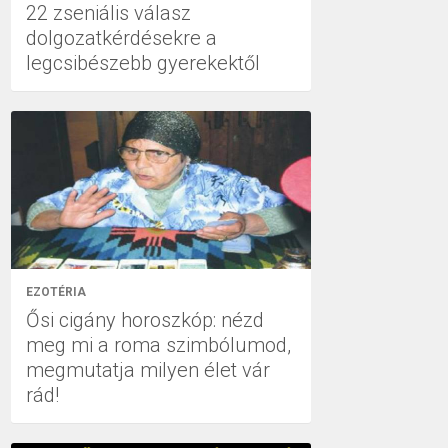
22 zseniális válasz
dolgozatkérdésekre a
legcsibészebb gyerekektől
EZOTÉRIA
Ősi cigány horoszkóp: nézd
meg mi a roma szimbólumod,
megmutatja milyen élet vár
rád!