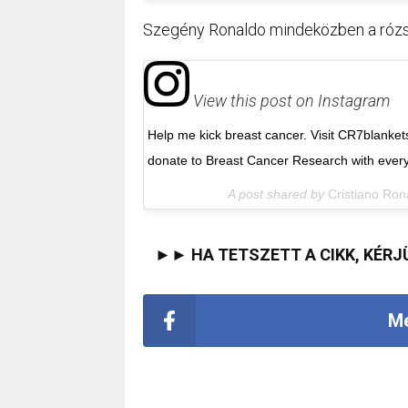
Szegény Ronaldo mindeközben a rózsasz
View this post on Instagram
Help me kick breast cancer. Visit CR7blanke
donate to Breast Cancer Research with every
A post shared by
Cristiano Ron
►► HA TETSZETT A CIKK, KÉRJ
Me