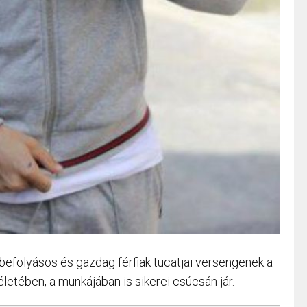
 befolyásos és gazdag férfiak tucatjai versengenek a
etében, a munkájában is sikerei csúcsán jár.