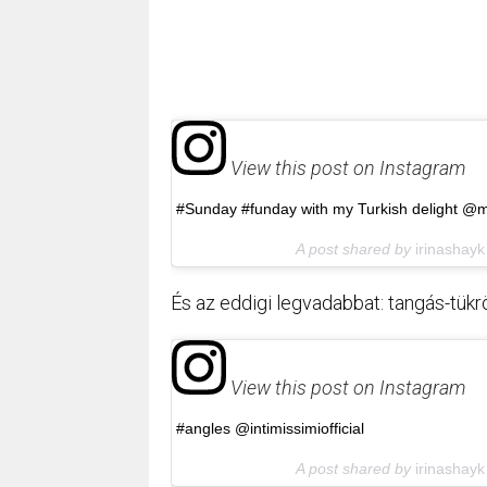
View this post on Instagram
#Sunday #funday with my Turkish delight @m
A post shared by
irinashayk
És az eddigi legvadabbat: tangás-tükr
View this post on Instagram
#angles @intimissimiofficial
A post shared by
irinashayk