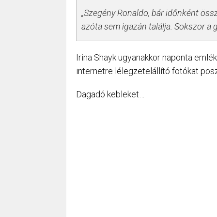
Szegény Ronaldo, bár időnként össze
azóta sem igazán találja. Sokszor a 
Irina Shayk ugyanakkor naponta emlékez
internetre lélegzetelállító fotókat posz
Dagadó kebleket…