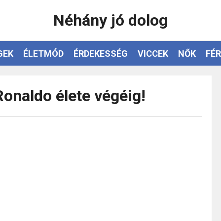
Néhány jó dolog
GEK
ÉLETMÓD
ÉRDEKESSÉG
VICCEK
NŐK
FÉR
 Ronaldo élete végéig!