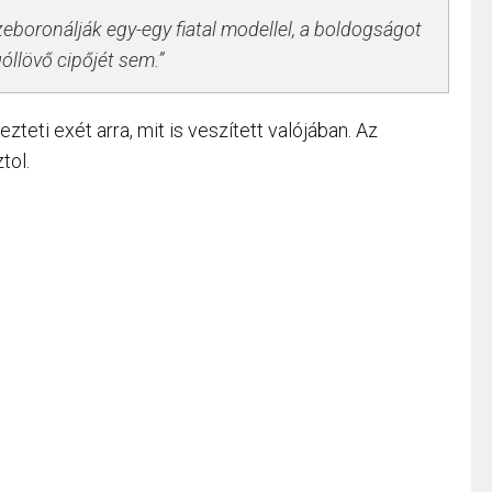
boronálják egy-egy fiatal modellel, a boldogságot
góllövő cipőjét sem.
teti exét arra, mit is veszített valójában. Az
tol.