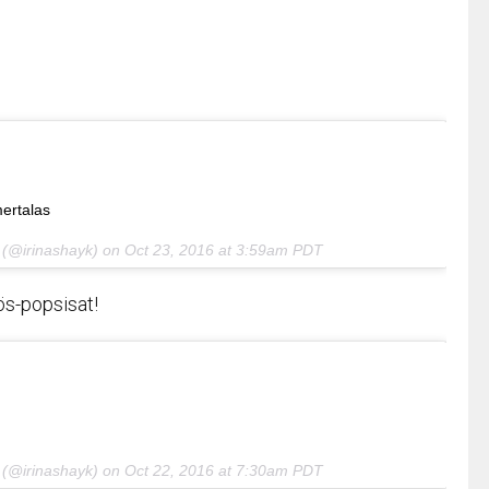
ertalas
(@irinashayk) on
Oct 23, 2016 at 3:59am PDT
ös-popsisat!
(@irinashayk) on
Oct 22, 2016 at 7:30am PDT