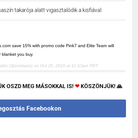
ín takarója alatt vigasztalódik a kisfiával.
ts.com save 15% with promo code Pink7 and Elite Team will
 blanket you buy.
aldo
(@cristiano) on
Oct 20, 2016 at 11:53am PDT
ÜK OSZD MEG MÁSOKKAL IS!
❤
KÖSZÖNJÜK! 🙏
gosztás Facebookon