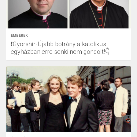
EMBEREK
❗Gyorshír-Újabb botrány a katolikus
egyházban,erre senki nem gondolt!👇