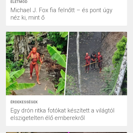
ÉLETMÓD
Michael J. Fox fia felnőtt – és pont úgy
néz ki, mint ő
ÉRDEKESSÉGEK
Egy drón ritka fotókat készített a világtól
elszigetelten élő emberekről