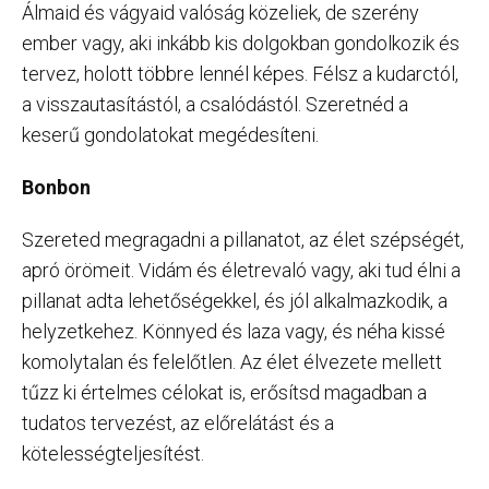
Álmaid és vágyaid valóság közeliek, de szerény
ember vagy, aki inkább kis dolgokban gondolkozik és
tervez, holott többre lennél képes. Félsz a kudarctól,
a visszautasítástól, a csalódástól. Szeretnéd a
keserű gondolatokat megédesíteni.
Bonbon
Szereted megragadni a pillanatot, az élet szépségét,
apró örömeit. Vidám és életrevaló vagy, aki tud élni a
pillanat adta lehetőségekkel, és jól alkalmazkodik, a
helyzetkehez. Könnyed és laza vagy, és néha kissé
komolytalan és felelőtlen. Az élet élvezete mellett
tűzz ki értelmes célokat is, erősítsd magadban a
tudatos tervezést, az előrelátást és a
kötelességteljesítést.