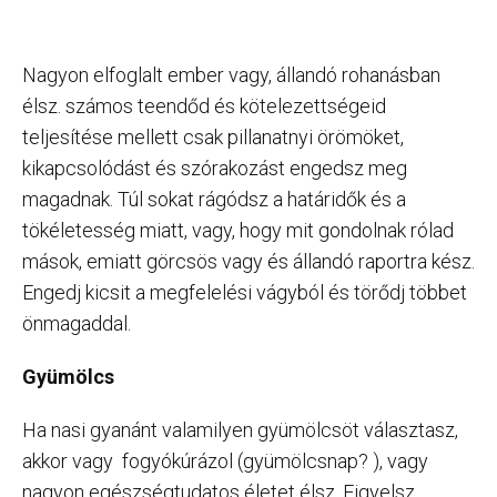
Nagyon elfoglalt ember vagy, állandó rohanásban
élsz. számos teendőd és kötelezettségeid
teljesítése mellett csak pillanatnyi örömöket,
kikapcsolódást és szórakozást engedsz meg
magadnak. Túl sokat rágódsz a határidők és a
tökéletesség miatt, vagy, hogy mit gondolnak rólad
mások, emiatt görcsös vagy és állandó raportra kész.
Engedj kicsit a megfelelési vágyból és törődj többet
önmagaddal.
Gyümölcs
Ha nasi gyanánt valamilyen gyümölcsöt választasz,
akkor vagy fogyókúrázol (gyümölcsnap? ), vagy
nagyon egészségtudatos életet élsz. Figyelsz