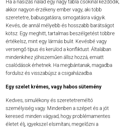
Ha a nasizás nálad egy nagy tábla csokinál kezdődik,
akkor nagyon érzékeny ember vagy, aki több
szeretetre, babusgatásra, simogatásra vágyik.
Kevés, de annál mélyebb és hosszabb barátságot
kötsz. Egy meghitt, tartalmas beszélgetést többre
értékelsz, mint egy lármás bulit. Kevésbé vagy
versengő típus és kerülöd a konfliktust. Általában
mindenkihez jóhiszeműen állsz hozzá, emiatt
csalódások érhetnek. Ha megbántanak, magadba
fordulsz és visszabújsz a csigaházadba.
Egy szelet krémes, vagy habos sütemény
Kedves, simulékony és szeretetreméltó
személyiség vagy. Mindenben a szépet és a jót
keresed. minden vágyad, hogy problémamentes
életet élj, igyekszel elsimítani, megelőzni a