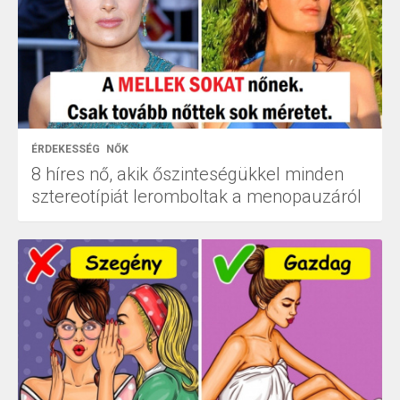
ÉRDEKESSÉG
NŐK
8 híres nő, akik őszinteségükkel minden
sztereotípiát leromboltak a menopauzáról