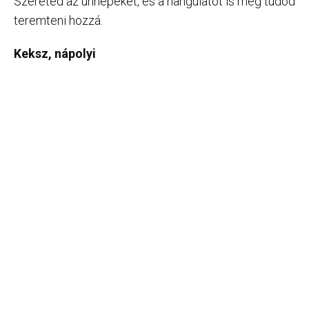
Szereted az ünnepeket, és a hangulatot is meg tudod
teremteni hozzá.
Keksz, nápolyi