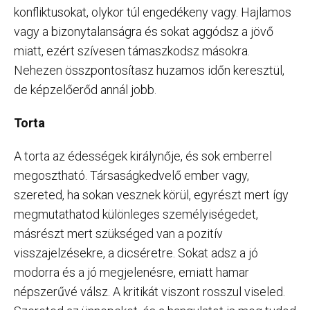
konfliktusokat, olykor túl engedékeny vagy. Hajlamos
vagy a bizonytalanságra és sokat aggódsz a jövő
miatt, ezért szívesen támaszkodsz másokra.
Nehezen összpontosítasz huzamos időn keresztül,
de képzelőerőd annál jobb.
Torta
A torta az édességek királynője, és sok emberrel
megosztható. Társaságkedvelő ember vagy,
szereted, ha sokan vesznek körül, egyrészt mert így
megmutathatod különleges személyiségedet,
másrészt mert szükséged van a pozitív
visszajelzésekre, a dicséretre. Sokat adsz a jó
modorra és a jó megjelenésre, emiatt hamar
népszerűvé válsz. A kritikát viszont rosszul viseled.