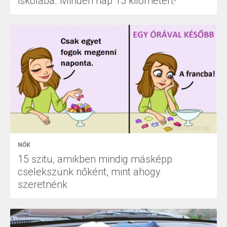
iskolába. Minden nap 15 kilométert!
NŐK
15 szitu, amikben mindig másképp
cselekszünk nőként, mint ahogy
szeretnénk