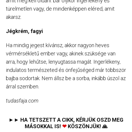
amit meg kell oldani. bár olykor ingerlékeny és
türelmetlen vagy, de mindenképpen eléred, amit
akarsz.
Jégkrém, fagyi
Ha mindig jegest kívánsz, akkor nagyon heves
vérmérsékletű ember vagy, akinek szüksége van
arra, hogy lehűtse, lenyugtassa magát. Ingerlékeny,
indulatos természeted és önfejűséged már többször
bajba sodortak. Nem állsz be a sorba, inkább úszol az
árral szemben.
tudasfaja.com
►► HA TETSZETT A CIKK, KÉRJÜK OSZD MEG
MÁSOKKAL IS!
❤
KÖSZÖNJÜK! 🙏