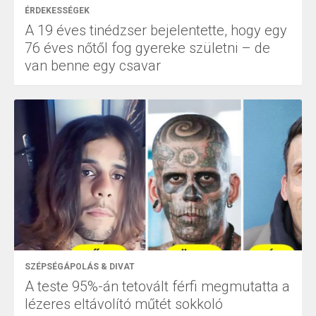
ÉRDEKESSÉGEK
A 19 éves tinédzser bejelentette, hogy egy
76 éves nőtől fog gyereke születni – de
van benne egy csavar
SZÉPSÉGÁPOLÁS & DIVAT
A teste 95%-án tetovált férfi megmutatta a
lézeres eltávolító műtét sokkoló