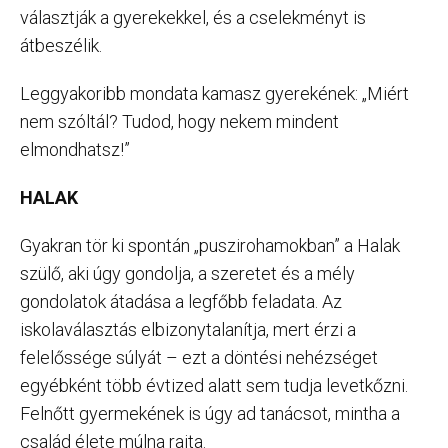
választják a gyerekekkel, és a cselekményt is
átbeszélik.
Leggyakoribb mondata kamasz gyerekének: „Miért
nem szóltál? Tudod, hogy nekem mindent
elmondhatsz!”
HALAK
Gyakran tör ki spontán „puszirohamokban” a Halak
szülő, aki úgy gondolja, a szeretet és a mély
gondolatok átadása a legfőbb feladata. Az
iskolaválasztás elbizonytalanítja, mert érzi a
felelőssége súlyát – ezt a döntési nehézséget
egyébként több évtized alatt sem tudja levetkőzni.
Felnőtt gyermekének is úgy ad tanácsot, mintha a
család élete múlna rajta.