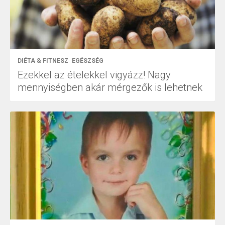
DIÉTA & FITNESZ
EGÉSZSÉG
Ezekkel az ételekkel vigyázz! Nagy
mennyiségben akár mérgezők is lehetnek