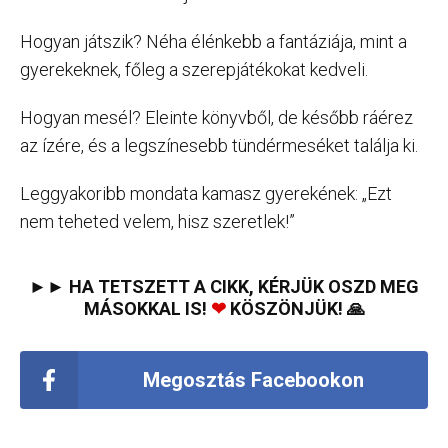
Hogyan játszik? Néha élénkebb a fantáziája, mint a
gyerekeknek, főleg a szerepjátékokat kedveli.
Hogyan mesél? Eleinte könyvből, de később ráérez
az ízére, és a legszínesebb tündérmeséket találja ki.
Leggyakoribb mondata kamasz gyerekének: „Ezt
nem teheted velem, hisz szeretlek!”
►► HA TETSZETT A CIKK, KÉRJÜK OSZD MEG
MÁSOKKAL IS!
❤
KÖSZÖNJÜK! 🙏
Megosztás Facebookon