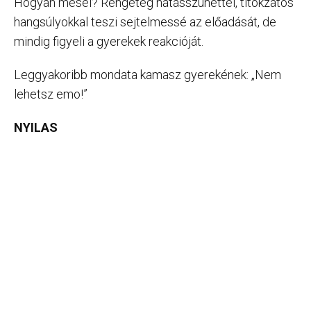
Hogyan mesél? Rengeteg hatásszünettel, titokzatos
hangsúlyokkal teszi sejtelmessé az előadását, de
mindig figyeli a gyerekek reakcióját.
Leggyakoribb mondata kamasz gyerekének: „Nem
lehetsz emo!”
NYILAS