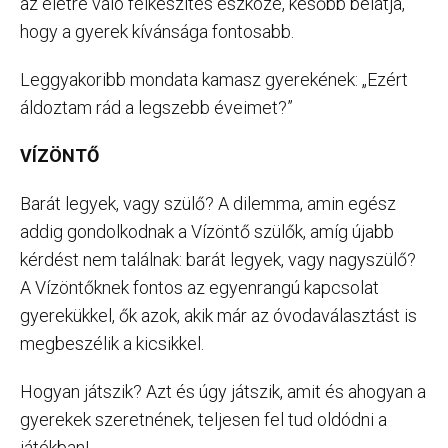
az életre való felkészítés eszköze, később belátja,
hogy a gyerek kívánsága fontosabb.
Leggyakoribb mondata kamasz gyerekének: „Ezért
áldoztam rád a legszebb éveimet?”
VÍZÖNTŐ
Barát legyek, vagy szülő? A dilemma, amin egész
addig gondolkodnak a Vízöntő szülők, amíg újabb
kérdést nem találnak: barát legyek, vagy nagyszülő?
A Vízöntőknek fontos az egyenrangú kapcsolat
gyerekükkel, ők azok, akik már az óvodaválasztást is
megbeszélik a kicsikkel.
Hogyan játszik? Azt és úgy játszik, amit és ahogyan a
gyerekek szeretnének, teljesen fel tud oldódni a
játékban!