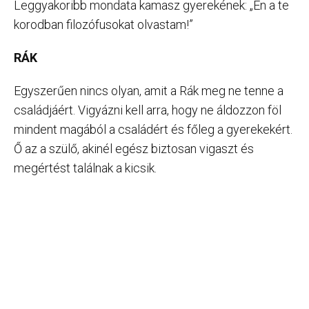
Leggyakoribb mondata kamasz gyerekének: „Én a te
korodban filozófusokat olvastam!”
RÁK
Egyszerűen nincs olyan, amit a Rák meg ne tenne a
családjáért. Vigyázni kell arra, hogy ne áldozzon föl
mindent magából a családért és főleg a gyerekekért.
Ő az a szülő, akinél egész biztosan vigaszt és
megértést találnak a kicsik.