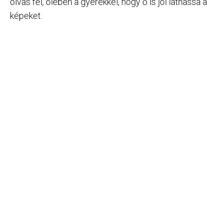
olvas fel, ölében a gyerekkel, hogy ő is jól láthassa a
képeket.