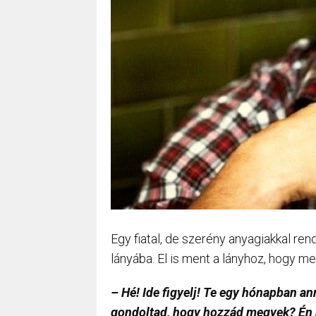
Egy fiatal, de szerény anyagiakkal re
lányába. El is ment a lányhoz, hogy m
– Hé! Ide figyelj! Te egy hónapban an
gondoltad, hogy hozzád megyek? Én ne