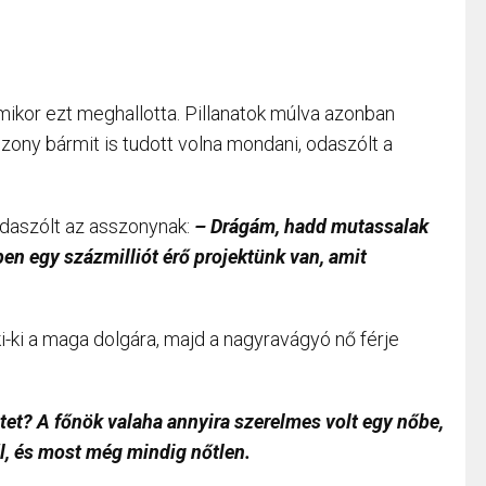
mikor ezt meghallotta. Pillanatok múlva azonban
szony bármit is tudott volna mondani, odaszólt a
daszólt az asszonynak:
– Drágám, hadd mutassalak
n egy százmilliót érő projektünk van, amit
ki-ki a maga dolgára, majd a nagyravágyó nő férje
et? A főnök valaha annyira szerelmes volt egy nőbe,
ől, és most még mindig nőtlen.