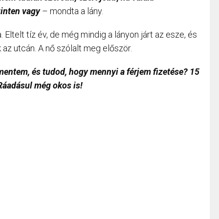
zinten vagy
– mondta a lány.
. Eltelt tíz év, de még mindig a lányon járt az esze, és
 az utcán. A nő szólalt meg először.
mentem, és tudod, hogy mennyi a férjem fizetése? 15
Ráadásul még okos is!