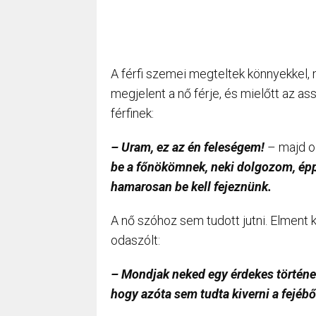
A férfi szemei megteltek könnyekkel, 
megjelent a nő férje, és mielőtt az as
férfinek:
– Uram, ez az én feleségem!
– majd o
be a főnökömnek, neki dolgozom, éppe
hamarosan be kell fejeznünk.
A nő szóhoz sem tudott jutni. Elment 
odaszólt:
– Mondjak neked egy érdekes történet
hogy azóta sem tudta kiverni a fejéb