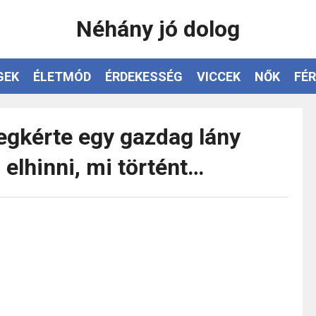
Néhány jó dolog
GEK
ÉLETMÓD
ÉRDEKESSÉG
VICCEK
NŐK
FÉR
egkérte egy gazdag lány
elhinni, mi történt…