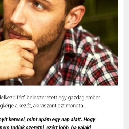
ndelkező férfi beleszeretett egy gazdag ember
egkérje a kezét, aki viszont ezt mondta…
nyit keresel, mint apám egy nap alatt. Hogy
m tudlak szeretni, ezért jobb, ha valaki