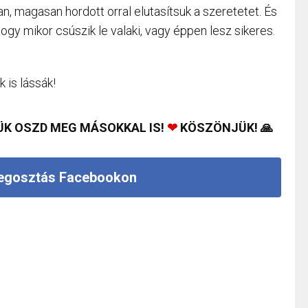
an, magasan hordott orral elutasítsuk a szeretetet. És
ogy mikor csúszik le valaki, vagy éppen lesz sikeres.
 is lássák!
ÜK OSZD MEG MÁSOKKAL IS!
❤
KÖSZÖNJÜK! 🙏
gosztás Facebookon