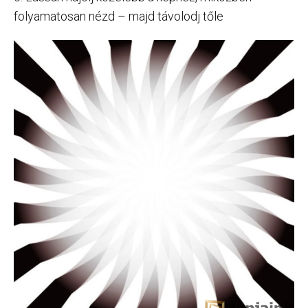
folyamatosan nézd – majd távolodj tőle