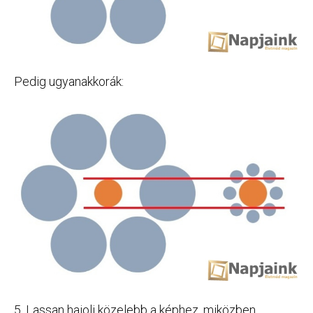
Pedig ugyanakkorák:
5. Lassan hajolj közelebb a képhez, miközben