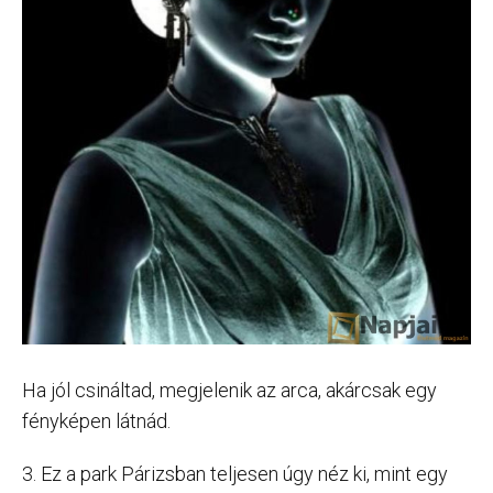
Ha jól csináltad, megjelenik az arca, akárcsak egy
fényképen látnád.
3. Ez a park Párizsban teljesen úgy néz ki, mint egy