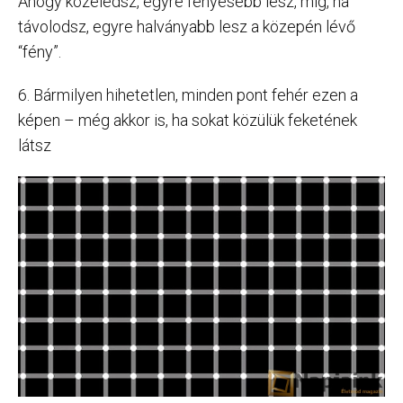
Ahogy közeledsz, egyre fényesebb lesz, míg, ha
távolodsz, egyre halványabb lesz a közepén lévő
“fény”.
6. Bármilyen hihetetlen, minden pont fehér ezen a
képen – még akkor is, ha sokat közülük feketének
látsz