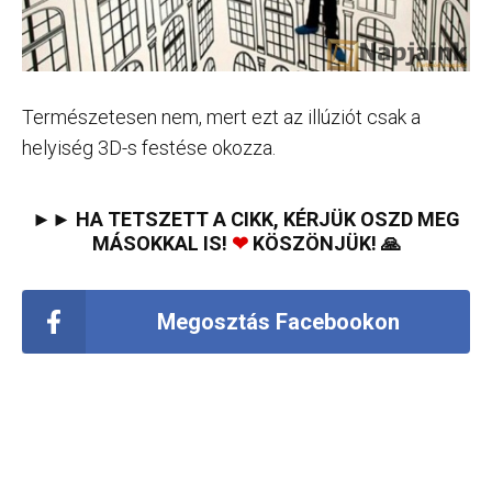
Természetesen nem, mert ezt az illúziót csak a
helyiség 3D-s festése okozza.
►► HA TETSZETT A CIKK, KÉRJÜK OSZD MEG
MÁSOKKAL IS!
❤
KÖSZÖNJÜK! 🙏
Megosztás Facebookon