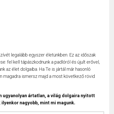
zívét legalább egyszer életünkben. Ez az időszak
e: fel kell tápászkodnunk a padlóról és újult erővel,
 az élet dolgaiba. Ha Te is jártál már hasonló
én magadra ismersz majd a most következő rövid
gyanolyan ártatlan, a világ dolgaira nyitott
nk ilyenkor nagyobb, mint mi magunk.