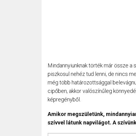
Mindannyiunknak törték már össze a s
piszkosul nehéz tud lenni, de nincs mes
még több határozottsággal belevágnunk
cipőben, akkor valószínűleg könnyed
képregényből.
Amikor megszületünk, mindannyian u
szívvel látunk napvilágot. A szívü