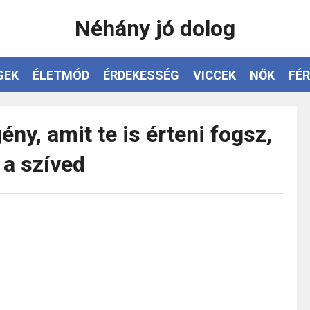
Néhány jó dolog
GEK
ÉLETMÓD
ÉRDEKESSÉG
VICCEK
NŐK
FÉR
ny, amit te is érteni fogsz,
 a szíved