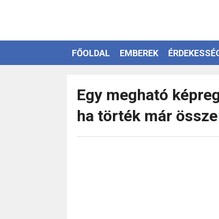
FŐOLDAL
EMBEREK
ÉRDEKESSÉ
EZOTÉRIA
Egy megható képregé
ha törték már össze