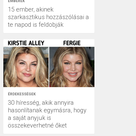
EMBEREK
15 ember, akinek
szarkasztikus hozzászólásai a
te napod is feldobják
ÉRDEKESSÉGEK
30 híresség, akik annyira
hasonlítanak egymásra, hogy
a saját anyjuk is
összekeverhetné őket