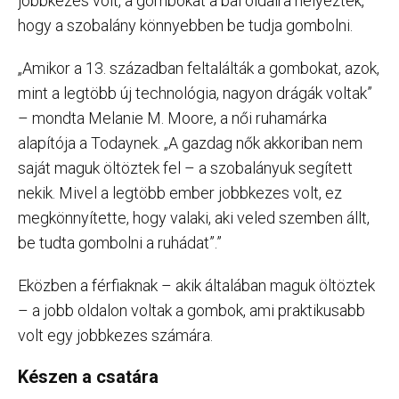
jobbkezes volt, a gombokat a bal oldalra helyezték,
hogy a szobalány könnyebben be tudja gombolni.
„Amikor a 13. században feltalálták a gombokat, azok,
mint a legtöbb új technológia, nagyon drágák voltak”
– mondta Melanie M. Moore, a női ruhamárka
alapítója a Todaynek. „A gazdag nők akkoriban nem
saját maguk öltöztek fel – a szobalányuk segített
nekik. Mivel a legtöbb ember jobbkezes volt, ez
megkönnyítette, hogy valaki, aki veled szemben állt,
be tudta gombolni a ruhádat”.”
Eközben a férfiaknak – akik általában maguk öltöztek
– a jobb oldalon voltak a gombok, ami praktikusabb
volt egy jobbkezes számára.
Készen a csatára