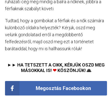
ruházati cég még mindig a balra a nőknek, jobbra a
férfiaknak szabályt követi.
Tudtad, hogy a gombokat a férfiak és a nők számára
különböző oldalra helyezték? Kérjük, oszd meg
velünk gondolataid erről a megdöbbentő
felfedezésről, majd oszd meg ezt a történetet
barátaiddal, hogy mi is hallhassunk róluk!
►► HA TETSZETT A CIKK, KÉRJÜK OSZD MEG
MÁSOKKAL IS!
❤
KÖSZÖNJÜK! 🙏
Megosztás Facebookon