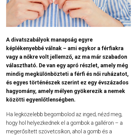
A divatszabályok manapság egyre
képlékenyebbé válnak – ami egykor a férfiakra
vagy a nőkre volt jellemző, az ma már szabadon
választható. De van egy apró részlet, amely még
mindig megkülönbözteti a férfi és női ruházatot,
és egyes történészek szerint ez egy évszázados
hagyomány, amely mélyen gyökerezik a nemek
közötti egyenlőtlenségben.
Ha legközelebb begombolod az inged, nézd meg,
hogy hol helyezkednek el a gombok a galléron – a
megerősített szövetcsíkon, ahol a gomb és a