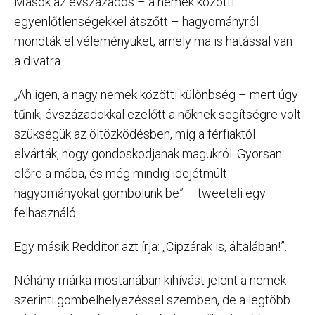
Mások az évszázados – a nemek közötti
egyenlőtlenségekkel átszőtt – hagyományról
mondták el véleményüket, amely ma is hatással van
a divatra.
„Ah igen, a nagy nemek közötti különbség – mert úgy
tűnik, évszázadokkal ezelőtt a nőknek segítségre volt
szükségük az öltözködésben, míg a férfiaktól
elvárták, hogy gondoskodjanak magukról. Gyorsan
előre a mába, és még mindig idejétmúlt
hagyományokat gombolunk be” – tweeteli egy
felhasználó.
Egy másik Redditor azt írja: „Cipzárak is, általában!”.
Néhány márka mostanában kihívást jelent a nemek
szerinti gombelhelyezéssel szemben, de a legtöbb