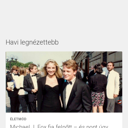
Havi legnézettebb
ÉLETMÓD
Michael J. Fox fia felnőtt – és pont úgy