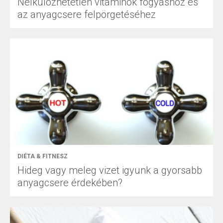
Nélkülözhetetlen vitaminok fogyáshoz és
az anyagcsere felpörgetéséhez
DIÉTA & FITNESZ
Hideg vagy meleg vizet igyunk a gyorsabb
anyagcsere érdekében?