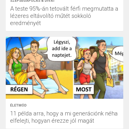
SZÉPSÉGÁPOLÁS & DIVAT
A teste 95%-án tetovált férfi megmutatta a
lézeres eltávolító műtét sokkoló
eredményét
ÉLETMÓD
11 példa arra, hogy a mi generációnk néha
elfelejti, hogyan érezze jól magát