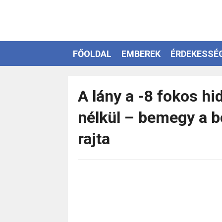
FŐOLDAL
EMBEREK
ÉRDEKESSÉ
EZOTÉRIA
A lány a -8 fokos hi
nélkül – bemegy a b
rajta