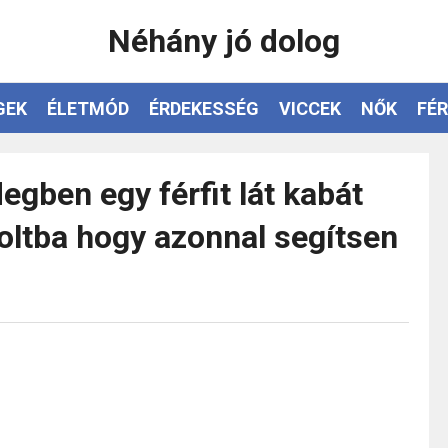
Néhány jó dolog
GEK
ÉLETMÓD
ÉRDEKESSÉG
VICCEK
NŐK
FÉR
degben egy férfit lát kabát
oltba hogy azonnal segítsen