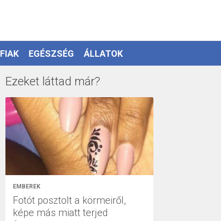
FIAK
EGÉSZSÉG
ÁLLATOK
Ezeket láttad már?
EMBEREK
Fotót posztolt a körmeiről,
képe más miatt terjed