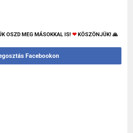
ÜK OSZD MEG MÁSOKKAL IS!
❤
KÖSZÖNJÜK! 🙏
gosztás Facebookon