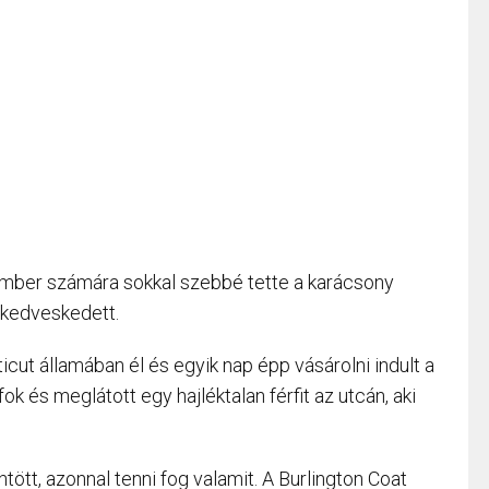
 ember számára sokkal szebbé tette a karácsony
 kedveskedett.
cut államában él és egyik nap épp vásárolni indult a
ok és meglátott egy hajléktalan férfit az utcán, aki
tt, azonnal tenni fog valamit. A Burlington Coat