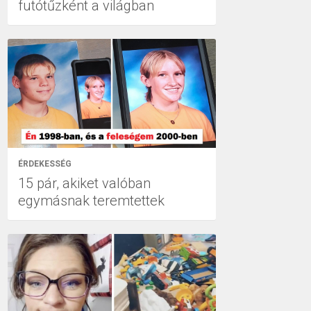
futótűzként a világban
ÉRDEKESSÉG
15 pár, akiket valóban
egymásnak teremtettek