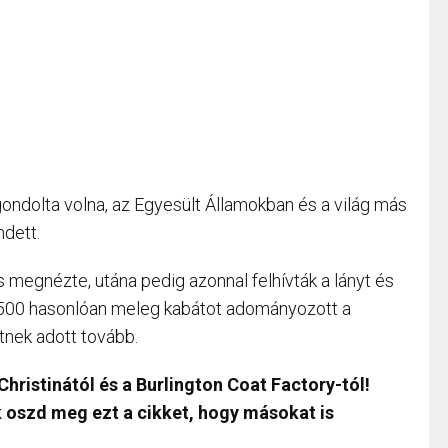
ő gondolta volna, az Egyesült Államokban és a világ más
dett.
is megnézte, utána pedig azonnal felhívták a lányt és
 500 hasonlóan meleg kabátot adományozott a
tnek adott tovább.
hristinától és a Burlington Coat Factory-tól!
ük oszd meg ezt a cikket, hogy másokat is