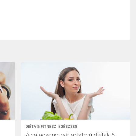
DIÉTA & FITNESZ
EGÉSZSÉG
Az alacsony zsírtartalmú diéták 6