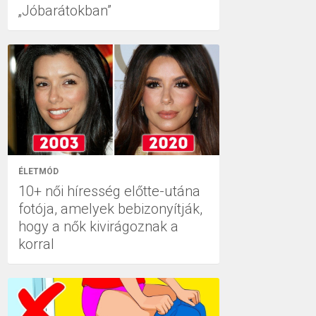
„Jóbarátokban”
ÉLETMÓD
10+ női híresség előtte-utána
fotója, amelyek bebizonyítják,
hogy a nők kivirágoznak a
korral