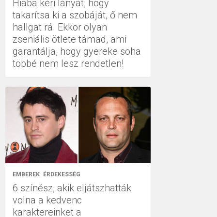
Hiába kéri lányát, hogy
takarítsa ki a szobáját, ő nem
hallgat rá. Ekkor olyan
zseniális ötlete támad, ami
garantálja, hogy gyereke soha
többé nem lesz rendetlen!
EMBEREK
ÉRDEKESSÉG
6 színész, akik eljátszhatták
volna a kedvenc
karaktereinket a