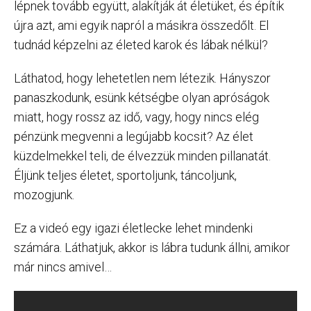
lépnek tovább együtt, alakítják át életüket, és építik
újra azt, ami egyik napról a másikra összedőlt. El
tudnád képzelni az életed karok és lábak nélkül?
Láthatod, hogy lehetetlen nem létezik. Hányszor
panaszkodunk, esünk kétségbe olyan apróságok
miatt, hogy rossz az idő, vagy, hogy nincs elég
pénzünk megvenni a legújabb kocsit? Az élet
küzdelmekkel teli, de élvezzük minden pillanatát.
Éljünk teljes életet, sportoljunk, táncoljunk,
mozogjunk.
Ez a videó egy igazi életlecke lehet mindenki
számára. Láthatjuk, akkor is lábra tudunk állni, amikor
már nincs amivel…