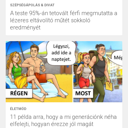
SZÉPSÉGÁPOLÁS & DIVAT
A teste 95%-án tetovált férfi megmutatta a
lézeres eltávolító műtét sokkoló
eredményét
ÉLETMÓD
11 példa arra, hogy a mi generációnk néha
elfelejti, hogyan érezze jól magát