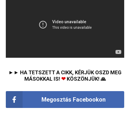
►► HA TETSZETT A CIKK, KÉRJÜK OSZD MEG
MÁSOKKAL IS!
❤
KÖSZÖNJÜK! 🙏
Megosztás Facebookon