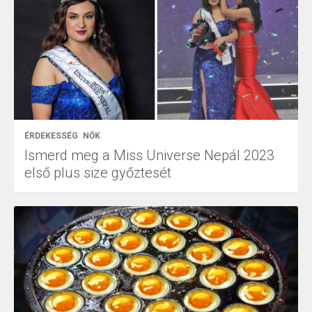
ÉRDEKESSÉG
NŐK
Ismerd meg a Miss Universe Nepál 2023
első plus size győztesét