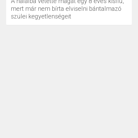
A halálba vetette magát egy 8 éves kisfiú,
mert már nem bírta elviselni bántalmazó
szülei kegyetlenségeit