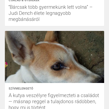
CSALÁD & GYEREKEK
“Bárcsak több gyermekünk lett volna” –
Judi Dench élete legnagyobb
megbánásáról
SZÍVMELENGETŐ
A kutya veszélyre figyelmezteti a családot
— másnap reggel a tulajdonos rádöbben,
hogy mi is történt