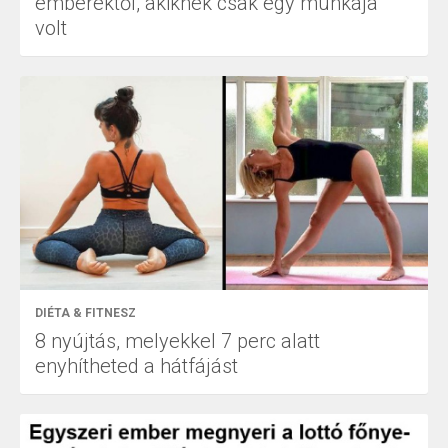
emberektől, akiknek csak egy munkája
volt
DIÉTA & FITNESZ
8 nyújtás, melyekkel 7 perc alatt
enyhítheted a hátfájást