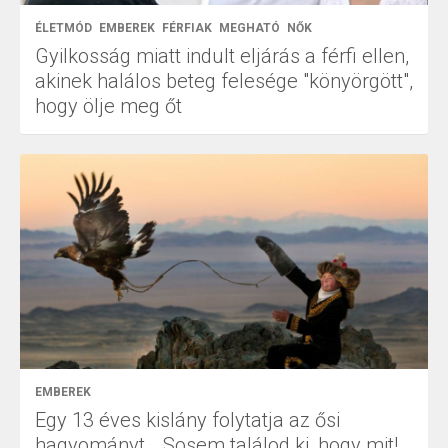
ÉLETMÓD
EMBEREK
FÉRFIAK
MEGHATÓ
NŐK
Gyilkosság miatt indult eljárás a férfi ellen,
akinek halálos beteg felesége "könyörgött",
hogy ölje meg őt
EMBEREK
Egy 13 éves kislány folytatja az ősi
hagyományt …Sosem találod ki, hogy mit!