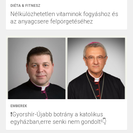
DIÉTA & FITNESZ
Nélkülözhetetlen vitaminok fogyáshoz és
az anyagcsere felpörgetéséhez
EMBEREK
❗Gyorshír-Újabb botrány a katolikus
egyházban,erre senki nem gondolt!👇