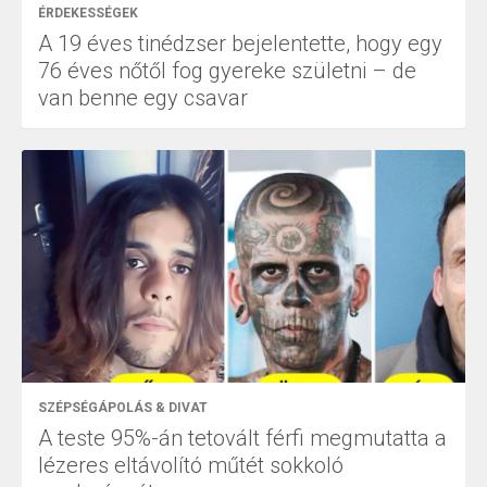
ÉRDEKESSÉGEK
A 19 éves tinédzser bejelentette, hogy egy
76 éves nőtől fog gyereke születni – de
van benne egy csavar
SZÉPSÉGÁPOLÁS & DIVAT
A teste 95%-án tetovált férfi megmutatta a
lézeres eltávolító műtét sokkoló