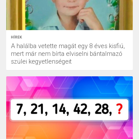
HÍREK
A halálba vetette magát egy 8 éves kisfiú,
mert már nem bírta elviselni bántalmazó
szülei kegyetlenségeit