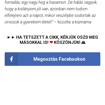
forradás, egy nagy heg a hasamon. De hálás vagyok,
hogy a kislányom jól van, azonban nem tudom
elfelejteni azt a napot, mikor veszélybe sodorták az
orvosok a gyerekem életét”
– közölte a kismama.
►► HA TETSZETT A CIKK, KÉRJÜK OSZD MEG
MÁSOKKAL IS!
❤
KÖSZÖNJÜK! 🙏
Megosztás Facebookon