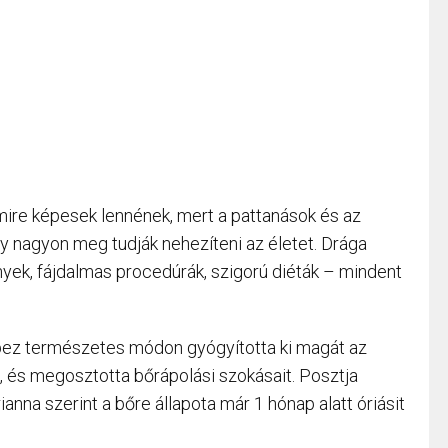
rmire képesek lennének, mert a pattanások és az
y nagyon meg tudják nehezíteni az életet. Drága
ek, fájdalmas procedúrák, szigorú diéták – mindent
opez természetes módon gyógyította ki magát az
t, és megosztotta bőrápolási szokásait. Posztja
ianna szerint a bőre állapota már 1 hónap alatt óriásit