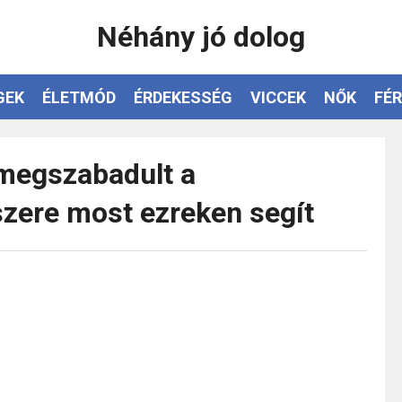
Néhány jó dolog
GEK
ÉLETMÓD
ÉRDEKESSÉG
VICCEK
NŐK
FÉR
 megszabadult a
zere most ezreken segít