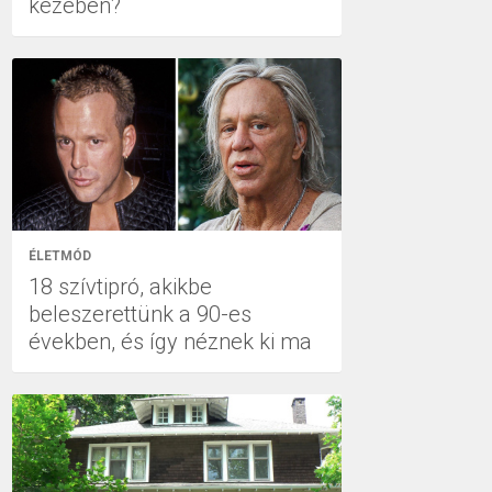
kezében?
ÉLETMÓD
18 szívtipró, akikbe
beleszerettünk a 90-es
években, és így néznek ki ma