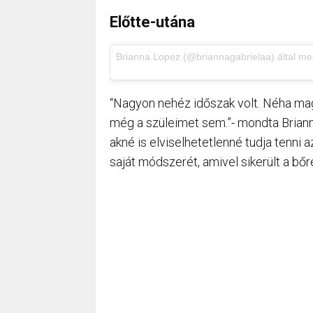
Előtte-utána
Brianna Lopez (@briannagabrielaa) által me
“Nagyon nehéz időszak volt. Néha mag
még a szüleimet sem.”- mondta Briann
akné is elviselhetetlenné tudja tenni 
saját módszerét, amivel sikerült a bőr