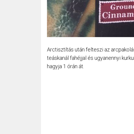
Arctisztítás után felteszi az arcpako
teáskanál fahéjjal és ugyanennyi kurkum
hagyja 1 órán át.