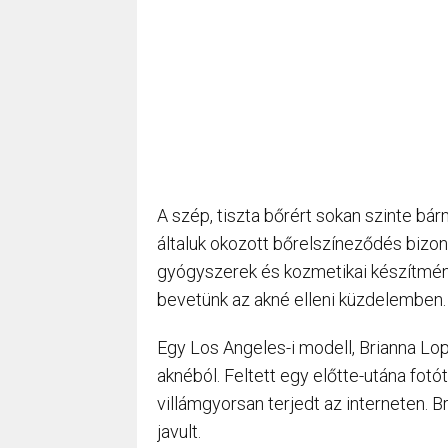
A szép, tiszta bőrért sokan szinte bá
általuk okozott bőrelszíneződés bizon
gyógyszerek és kozmetikai készítmény
bevetünk az akné elleni küzdelemben.
Egy Los Angeles-i modell, Brianna L
aknéból. Feltett egy előtte-utána fotó
villámgyorsan terjedt az interneten. Br
javult.