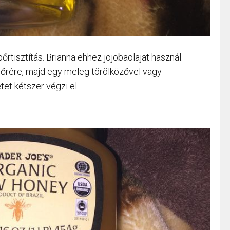
rtisztítás. Brianna ehhez jojobaolajat használ.
bőrére, majd egy meleg törölközővel vagy
et kétszer végzi el.