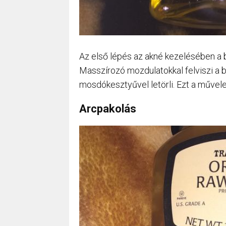
Az első lépés az akné kezelésében a bő
Masszírozó mozdulatokkal felviszi a 
mosdókesztyűvel letörli. Ezt a művelet
Arcpakolás