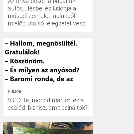
Az anya beköti a babát az
autós ülésbe, és kidobja a
második emeleti ablakból,
mielőtt utolsó lélegzetet vesz
HUMOR
VICC: Te, mondd már, mi ez a
családi biznisz, amit csináltok?