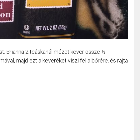
lást. Brianna 2 teáskanál mézet kever össze ½
ával, majd ezt a keveréket viszi fel a bőrére, és rajta