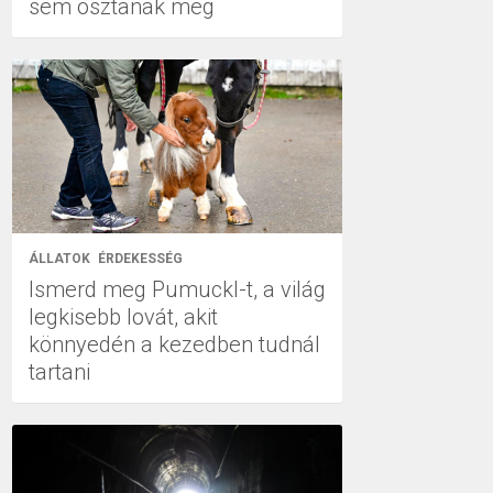
sem osztanak meg
ÁLLATOK
ÉRDEKESSÉG
Ismerd meg Pumuckl-t, a világ
legkisebb lovát, akit
könnyedén a kezedben tudnál
tartani