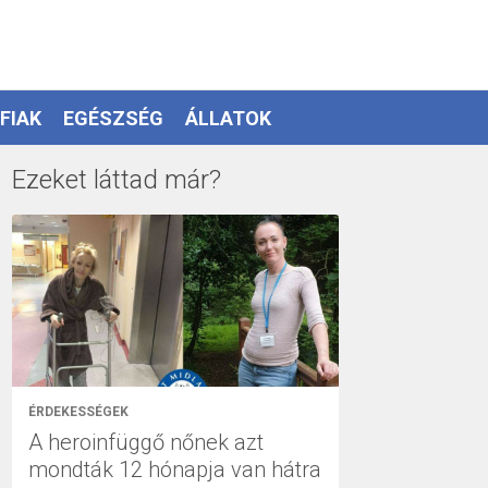
FIAK
EGÉSZSÉG
ÁLLATOK
Ezeket láttad már?
ÉRDEKESSÉGEK
A heroinfüggő nőnek azt
mondták 12 hónapja van hátra