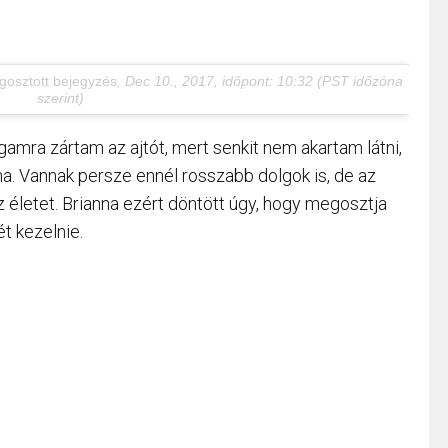
gosztott bejegyzés
,
Dec 10., 2017, időpont: 10:32 (PST időzóna
szerint)
amra zártam az ajtót, mert senkit nem akartam látni,
a. Vannak persze ennél rosszabb dolgok is, de az
az életet. Brianna ezért döntött úgy, hogy megosztja
ét kezelnie.