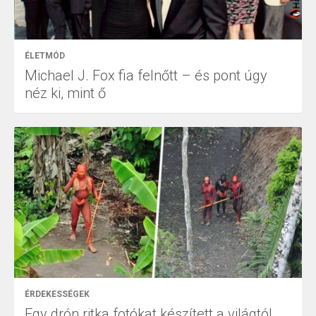
ÉLETMÓD
Michael J. Fox fia felnőtt – és pont úgy
néz ki, mint ő
ÉRDEKESSÉGEK
Egy drón ritka fotókat készített a világtól