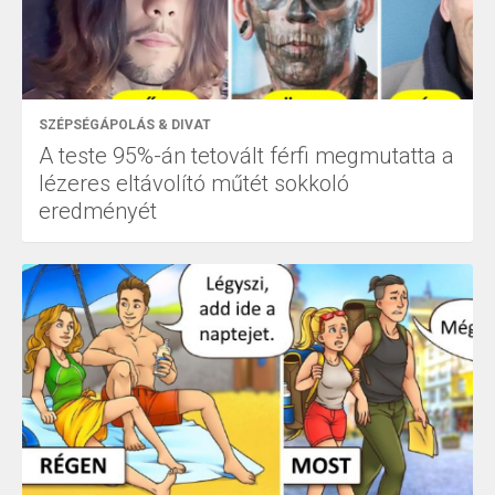
SZÉPSÉGÁPOLÁS & DIVAT
A teste 95%-án tetovált férfi megmutatta a
lézeres eltávolító műtét sokkoló
eredményét