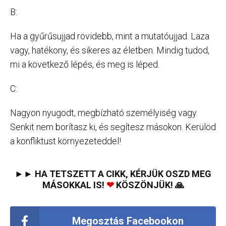
B:
Ha a gyűrűsujjad rövidebb, mint a mutatóujjad. Laza
vagy, hatékony, és sikeres az életben. Mindig tudod,
mi a következő lépés, és meg is léped.
C:
Nagyon nyugodt, megbízható személyiség vagy.
Senkit nem borítasz ki, és segítesz másokon. Kerülöd
a konfliktust környezeteddel!
►► HA TETSZETT A CIKK, KÉRJÜK OSZD MEG
MÁSOKKAL IS!
❤
KÖSZÖNJÜK! 🙏
Megosztás Facebookon