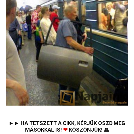
►► HA TETSZETT A CIKK, KÉRJÜK OSZD MEG
MÁSOKKAL IS!
❤
KÖSZÖNJÜK! 🙏