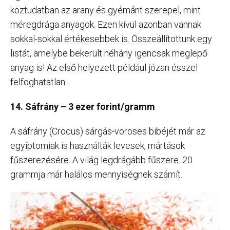
köztudatban az arany és gyémánt szerepel, mint
méregdrága anyagok. Ezen kívül azonban vannak
sokkal-sokkal értékesebbek is. Összeállítottunk egy
listát, amelybe bekerült néhány igencsak meglepő
anyag is! Az első helyezett például józan ésszel
felfoghatatlan.
14. Sáfrány – 3 ezer forint/gramm
A sáfrány (Crocus) sárgás-vöröses bibéjét már az
egyiptomiak is használták levesek, mártások
fűszerezésére. A világ legdrágább fűszere. 20
grammja már halálos mennyiségnek számít.