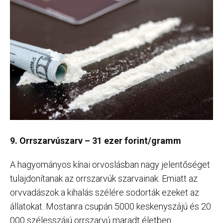
9. Orrszarvúszarv – 31 ezer forint/gramm
A hagyományos kínai orvoslásban nagy jelentőséget
tulajdonítanak az orrszarvúk szarvainak. Emiatt az
orvvadászok a kihalás szélére sodorták ezeket az
állatokat. Mostanra csupán 5000 keskenyszájú és 20
000 szélesszájú orrszarvú maradt életben.