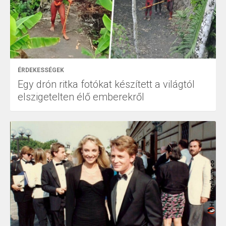
ÉRDEKESSÉGEK
Egy drón ritka fotókat készített a világtól
elszigetelten élő emberekről