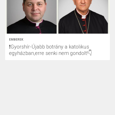
EMBEREK
❗Gyorshír-Újabb botrány a katolikus
egyházban,erre senki nem gondolt!👇