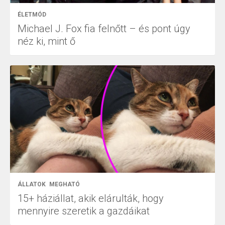
ÉLETMÓD
Michael J. Fox fia felnőtt – és pont úgy
néz ki, mint ő
ÁLLATOK
MEGHATÓ
15+ háziállat, akik elárulták, hogy
mennyire szeretik a gazdáikat