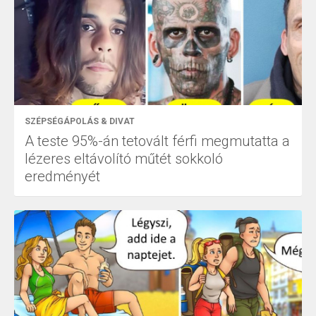
SZÉPSÉGÁPOLÁS & DIVAT
A teste 95%-án tetovált férfi megmutatta a
lézeres eltávolító műtét sokkoló
eredményét