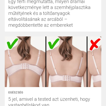
Egy férfi megmutatta, milyen drámai
következménye lett a szemhéjplasztika
műtétjének és a töltőanyagok
eltávolításának az arcából –
megdöbbentette az embereket
EGÉSZSÉG
5 jel, amivel a tested azt üzenheti, hogy
vastagbélrákod van