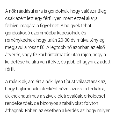
A nők ráadásul arra is gondolnak, hogy valószínűleg
csak azért lett egy férfi ilyen, mert ezzel akarja
felhívni magára a figyelmet. A hölgyek tehát
gondoskodó üzemmódba kapcsolnak, és
reménykednek, hogy talán 20-30 év múlva tényleg
megjavul a rossz fiú. A legtöbb nő azonban az első
átverés, vagy fizikai bántalmazás után rájön, hogy a
küldetése halálra van ítélve, és jobb elhagyni az adott
férfit.
A másik ok, amiért a nők ilyen típust választanak az,
hogy hajlamosak istenként nézni azokra a férfiakra,
akiknek hatalmas a szívük, életrevalóak, erkölccsel
rendelkezőek, de bizonyos szabályokat folyton
áthágnak. Ebben az esetben a kérdés az, hogy milyen