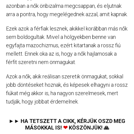
azonban a nők önbizalma megcsappan, és eljutnak
arra a pontra, hogy megelégednek azzal, amit kapnak.
Ezek azok a férfiak lesznek, akikkel korábban más nők
sem boldogultak. Mivel a hölgyekben benne van
egyfajta mazochizmus, ezért kitartanak a rossz fiú
mellett. Ennek oka az is, hogy a nők hajlamosak a
férfit szeretni nem önmagukat.
Azok a nők, akik reálisan szeretik önmagukat, sokkal
jobb döntéseket hoznak, és képesek elhagyni a rossz
fiúkat még akkor is, ha nagyon szerelmesek, mert
tudják, hogy jobbat érdemelnek.
►► HA TETSZETT A CIKK, KÉRJÜK OSZD MEG
MÁSOKKAL IS!
❤
KÖSZÖNJÜK! 🙏