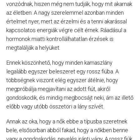
vonzódnak, hiszen még nem tudják, hogy mit akarnak
az életben. A nagy szerelemmel azonban minden
értelmet nyer, mert az érzelmi és a tenni akarással
kapcsolatos energiák végre célt érnek. Ráadásul a
hormonok miatti kontrollálhatatlan érzések is
megtalálják a helyüket.
Ennek köszönhető, hogy minden kamaszlány
legalább egyszer beleszeret egy rossz fiúba. A
többségnek viszont elég egyszer átélnie, hogy
megpróbálja megjavítani az adott fiút, akiről
gondoskodik, és mindig megbocsájt neki, ám az illető
előbb vagy utóbb összetöri a lány szívét.
Annak az oka, hogy a nők ebbe a típusba szeretnek
bele, elsősorban abból fakad, hogy a nőkben benne
vagy a gondoskodás, nevelés iránti vágy. A rossz fiúk