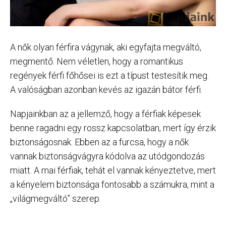
A nők olyan férfira vágynak, aki egyfajta megváltó,
megmentő. Nem véletlen, hogy a romantikus
regények férfi főhősei is ezt a típust testesítik meg.
A valóságban azonban kevés az igazán bátor férfi.
Napjainkban az a jellemző, hogy a férfiak képesek
benne ragadni egy rossz kapcsolatban, mert így érzik
biztonságosnak. Ebben az a furcsa, hogy a nők
vannak biztonságvágyra kódolva az utódgondozás
miatt. A mai férfiak, tehát el vannak kényeztetve, mert
a kényelem biztonsága fontosabb a számukra, mint a
„világmegváltó” szerep.