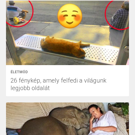
ÉLETMÓD
26 fénykép, amely felfedi a világunk
legjobb oldalát