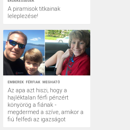
ÉRDEKESSÉGEK
A piramisok titkainak
leleplezése!
EMBEREK
FÉRFIAK
MEGHATÓ
Az apa azt hiszi, hogy a
hajléktalan férfi pénzért
könyörög a fiának -
megdermed a szíve, amikor a
fiú felfedi az igazságot