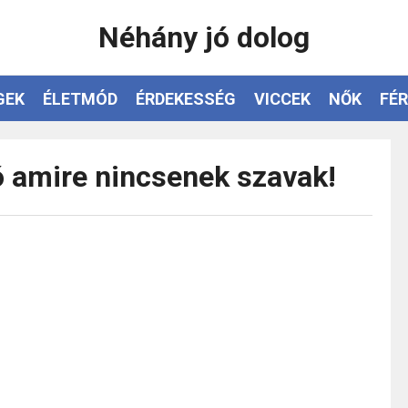
Néhány jó dolog
GEK
ÉLETMÓD
ÉRDEKESSÉG
VICCEK
NŐK
FÉR
 amire nincsenek szavak!