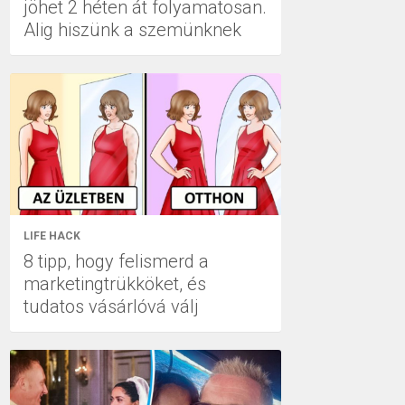
jöhet 2 héten át folyamatosan.
Alig hiszünk a szemünknek
LIFE HACK
8 tipp, hogy felismerd a
marketingtrükköket, és
tudatos vásárlóvá válj