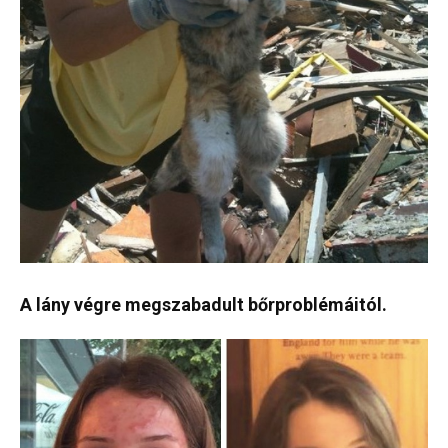
A lány végre megszabadult bőrproblémáitól.