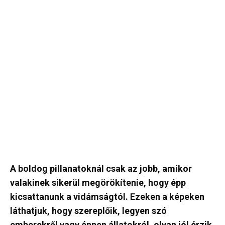
A boldog pillanatoknál csak az jobb, amikor
valakinek sikerül megörökítenie, hogy épp
kicsattanunk a vidámságtól. Ezeken a képeken
láthatjuk, hogy szereplőik, legyen szó
emberekről vagy éppen állatokról, olyan jól érzik