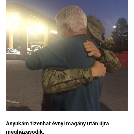
Anyukám tizenhat évnyi magány után újra
megházasodik.