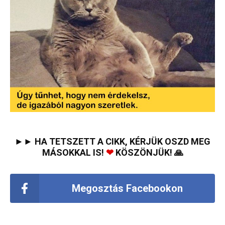
►► HA TETSZETT A CIKK, KÉRJÜK OSZD MEG
MÁSOKKAL IS!
❤
KÖSZÖNJÜK! 🙏
Megosztás Facebookon