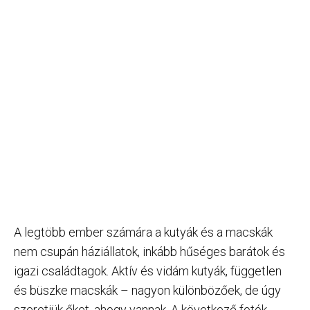
A legtöbb ember számára a kutyák és a macskák
nem csupán háziállatok, inkább hűséges barátok és
igazi családtagok. Aktív és vidám kutyák, független
és büszke macskák – nagyon különbözőek, de úgy
szeretjük őket, ahogy vannak. A következő fotók