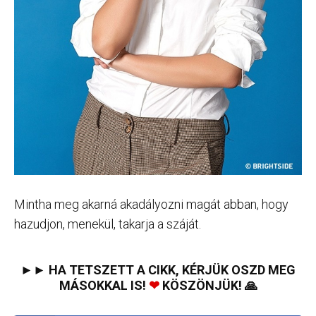
Mintha meg akarná akadályozni magát abban, hogy
hazudjon, menekül, takarja a száját.
►► HA TETSZETT A CIKK, KÉRJÜK OSZD MEG
MÁSOKKAL IS!
❤
KÖSZÖNJÜK! 🙏