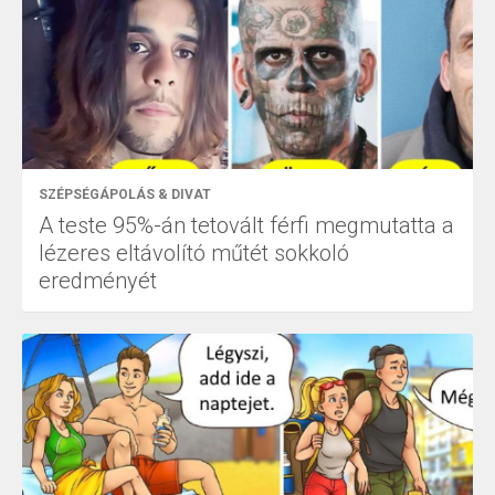
SZÉPSÉGÁPOLÁS & DIVAT
A teste 95%-án tetovált férfi megmutatta a
lézeres eltávolító műtét sokkoló
eredményét