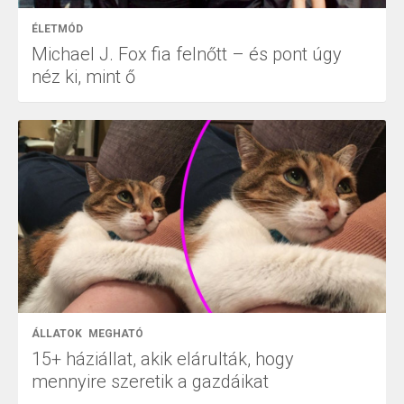
ÉLETMÓD
Michael J. Fox fia felnőtt – és pont úgy
néz ki, mint ő
ÁLLATOK
MEGHATÓ
15+ háziállat, akik elárulták, hogy
mennyire szeretik a gazdáikat