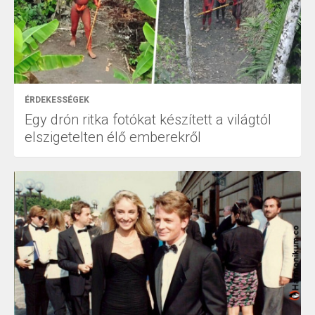
ÉRDEKESSÉGEK
Egy drón ritka fotókat készített a világtól
elszigetelten élő emberekről