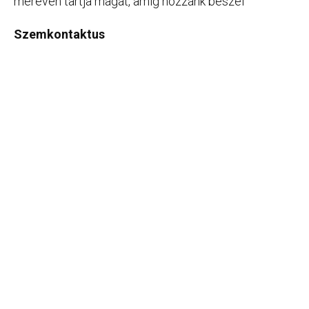
mereven tartja magát, amíg hozzánk beszél
Szemkontaktus