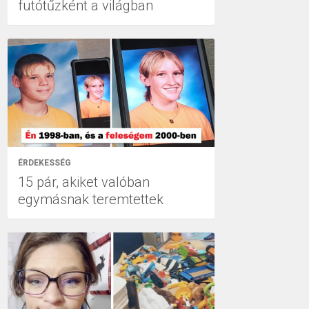
futótűzként a világban
ÉRDEKESSÉG
15 pár, akiket valóban
egymásnak teremtettek