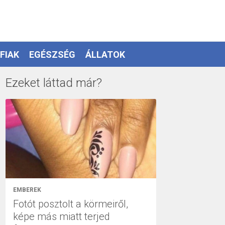
FIAK
EGÉSZSÉG
ÁLLATOK
Ezeket láttad már?
EMBEREK
Fotót posztolt a körmeiről,
képe más miatt terjed