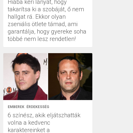
Hiába kéri lányát, hogy
takarítsa ki a szobáját, ő nem
hallgat rá. Ekkor olyan
zseniális ötlete támad, ami
garantálja, hogy gyereke soha
többé nem lesz rendetlen!
EMBEREK
ÉRDEKESSÉG
6 színész, akik eljátszhatták
volna a kedvenc
karaktereinket a