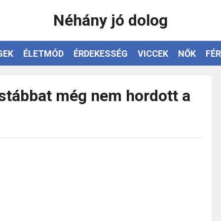
Néhány jó dolog
GEK
ÉLETMÓD
ÉRDEKESSÉG
VICCEK
NŐK
FÉR
ustábbat még nem hordott a