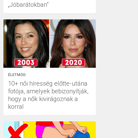
„Jóbarátokban”
ÉLETMÓD
10+ női híresség előtte-utána
fotója, amelyek bebizonyítják,
hogy a nők kivirágoznak a
korral