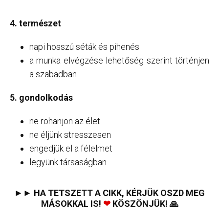
4. természet
napi hosszú séták és pihenés
a munka elvégzése lehetőség szerint történjen
a szabadban
5. gondolkodás
ne rohanjon az élet
ne éljünk stresszesen
engedjük el a félelmet
legyünk társaságban
►► HA TETSZETT A CIKK, KÉRJÜK OSZD MEG
MÁSOKKAL IS!
❤
KÖSZÖNJÜK! 🙏