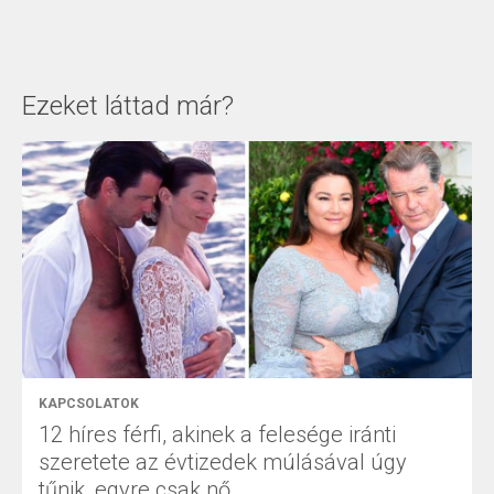
Ezeket láttad már?
KAPCSOLATOK
12 híres férfi, akinek a felesége iránti
szeretete az évtizedek múlásával úgy
tűnik, egyre csak nő