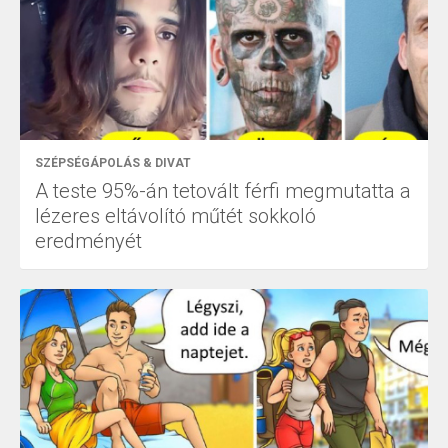
SZÉPSÉGÁPOLÁS & DIVAT
A teste 95%-án tetovált férfi megmutatta a
lézeres eltávolító műtét sokkoló
eredményét