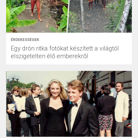
ÉRDEKESSÉGEK
Egy drón ritka fotókat készített a világtól
elszigetelten élő emberekről