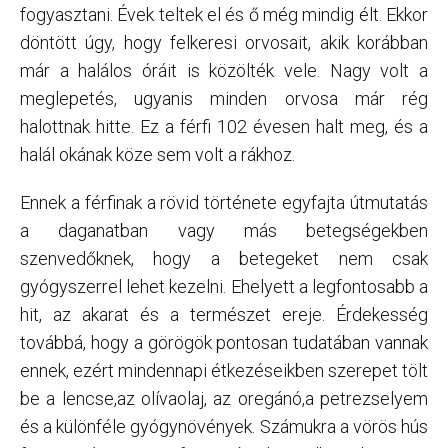
fogyasztani. Évek teltek el és ő még mindig élt. Ekkor
döntött úgy, hogy felkeresi orvosait, akik korábban
már a halálos óráit is közölték vele. Nagy volt a
meglepetés, ugyanis minden orvosa már rég
halottnak hitte. Ez a férfi 102 évesen halt meg, és a
halál okának köze sem volt a rákhoz.
Ennek a férfinak a rövid története egyfajta útmutatás
a daganatban vagy más betegségekben
szenvedőknek, hogy a betegeket nem csak
gyógyszerrel lehet kezelni. Ehelyett a legfontosabb a
hit, az akarat és a természet ereje. Érdekesség
továbbá, hogy a görögök pontosan tudatában vannak
ennek, ezért mindennapi étkezéseikben szerepet tölt
be a lencse,az olívaolaj, az oregánó,a petrezselyem
és a különféle gyógynövények. Számukra a vörös hús