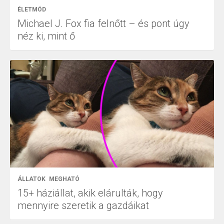
ÉLETMÓD
Michael J. Fox fia felnőtt – és pont úgy
néz ki, mint ő
ÁLLATOK
MEGHATÓ
15+ háziállat, akik elárulták, hogy
mennyire szeretik a gazdáikat