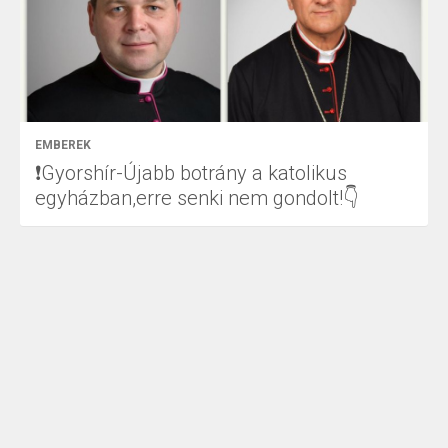
EMBEREK
❗Gyorshír-Újabb botrány a katolikus
egyházban,erre senki nem gondolt!👇