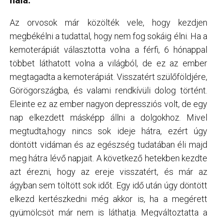
nála.
Az orvosok már közölték vele, hogy kezdjen
megbékélni a tudattal, hogy nem fog sokáig élni. Ha a
kemoterápiát választotta volna a férfi, 6 hónappal
többet láthatott volna a világból, de ez az ember
megtagadta a kemoterápiát. Visszatért szülőföldjére,
Görögországba, és valami rendkívüli dolog történt.
Eleinte ez az ember nagyon depressziós volt, de egy
nap elkezdett másképp állni a dolgokhoz. Mivel
megtudta,hogy nincs sok ideje hátra, ezért úgy
döntött vidáman és az egészség tudatában éli majd
meg hátra lévő napjait. A következő hetekben kezdte
azt érezni, hogy az ereje visszatért, és már az
ágyban sem töltött sok időt. Egy idő után úgy döntött
elkezd kertészkedni még akkor is, ha a megérett
gyümölcsöt már nem is láthatja. Megváltoztatta a