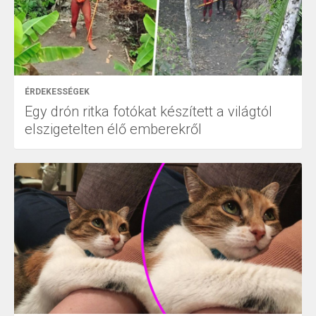
ÉRDEKESSÉGEK
Egy drón ritka fotókat készített a világtól
elszigetelten élő emberekről