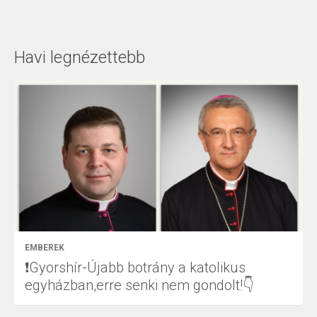
Havi legnézettebb
EMBEREK
❗Gyorshír-Újabb botrány a katolikus
egyházban,erre senki nem gondolt!👇