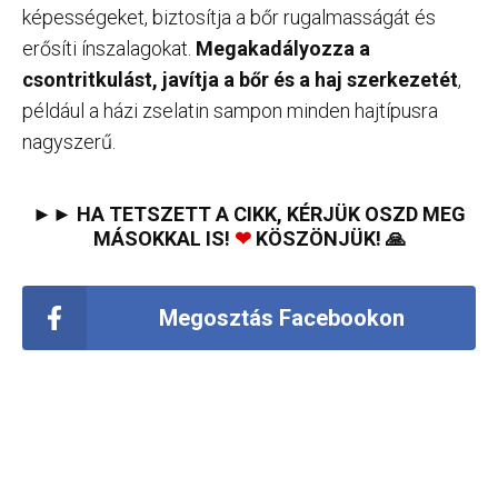
képességeket, biztosítja a bőr rugalmasságát és
erősíti ínszalagokat.
Megakadályozza a
csontritkulást, javítja a bőr és a haj szerkezetét
,
például a házi zselatin sampon minden hajtípusra
nagyszerű.
►► HA TETSZETT A CIKK, KÉRJÜK OSZD MEG
MÁSOKKAL IS!
❤
KÖSZÖNJÜK! 🙏
Megosztás Facebookon