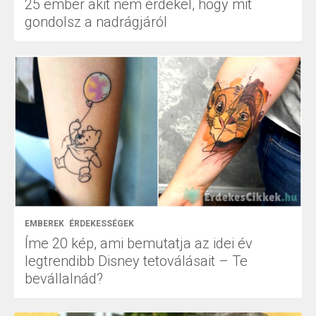
25 ember akit nem érdekel, hogy mit
gondolsz a nadrágjáról
EMBEREK
ÉRDEKESSÉGEK
Íme 20 kép, ami bemutatja az idei év
legtrendibb Disney tetoválásait – Te
bevállalnád?