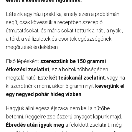
Létezik egy házi praktika, amely ezen a problémán
segít, csak kövessük a receptben szereplő
útmutatásokat, és máris sokat tettünk a hát-, a nyak-,
a térd, a vállízületek és csontok egészségének
megőrzésé érdekében.
Első lépésként
szerezzünk be 150 grammi
étkezési zselatint
, ez a boltok többségében
megtalálható. Este
két teáskanál zselatint
, vagy, ha
ki szeretnénk mérni, akkor 5 grammnyit
keverjünk el
egy negyed pohár hideg vízben
.
Hagyjuk állni egész éjszaka, nem kell a hűtőbe
betenni. Reggelre zselészerű anyagot kapunk majd.
Ébredés után igyuk meg
a feloldott zselatint, még