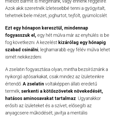
mielőtt bármit is meginnánk, vagy ennénk reggelire.
Azok akik szeretnék ízletesebbé tenni a gyógyitalt,
tehetnek bele mézet, joghurtot, tejfölt, gyümölcslét.
Ezt egy hónapon keresztül, mindennap
fogyasszuk el,
egy hét múlva már az enyhülés is be
fog következni. A kezelést
kizárólag egy hónapig
szabad csinálni
, leghamarabb egy félév múlva lehet
ismét nekikezdeni.
A zselatin fogyasztása olyan, mintha bezsíróznánk a
nyikorgó ajtósarkakat, csak mindez az ízületeinkre
értendő.
A zselatin
voltaképpen állati eredetű
termék,
serkenti a kötőszövetek növekedését,
hatásos aminosavakat tartalmaz
. Ugyanakkor
erősíti az ízületeket és a szívet, elősegíti az
anyagcsere működését, javítja a mentális