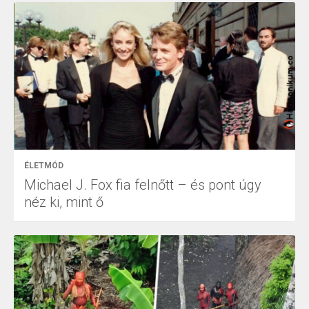
ÉLETMÓD
Michael J. Fox fia felnőtt – és pont úgy
néz ki, mint ő