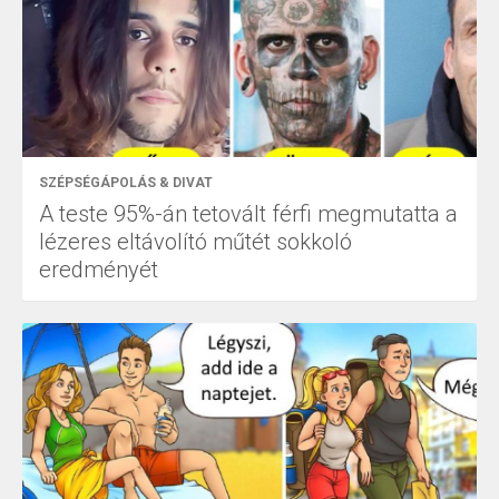
SZÉPSÉGÁPOLÁS & DIVAT
A teste 95%-án tetovált férfi megmutatta a
lézeres eltávolító műtét sokkoló
eredményét