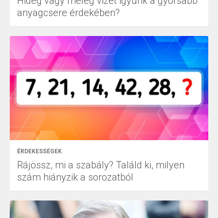
Hideg vagy meleg vizet igyunk a gyorsabb
anyagcsere érdekében?
ÉRDEKESSÉGEK
Rájössz, mi a szabály? Találd ki, milyen
szám hiányzik a sorozatból