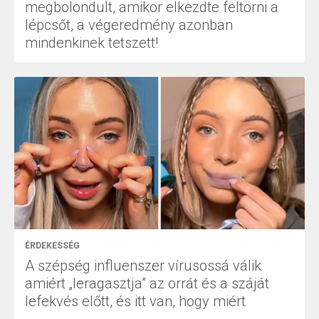
megbolondult, amikor elkezdte feltörni a
lépcsőt, a végeredmény azonban
mindenkinek tetszett!
ÉRDEKESSÉG
A szépség influenszer vírusossá válik
amiért „leragasztja” az orrát és a száját
lefekvés előtt, és itt van, hogy miért