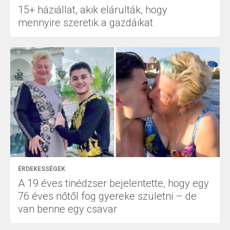
15+ háziállat, akik elárulták, hogy
mennyire szeretik a gazdáikat
ÉRDEKESSÉGEK
A 19 éves tinédzser bejelentette, hogy egy
76 éves nőtől fog gyereke születni – de
van benne egy csavar