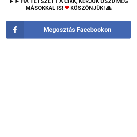
►► HA TETSZETT A CIKK, KÉRJÜK OSZD MEG
MÁSOKKAL IS!
❤
KÖSZÖNJÜK! 🙏
Megosztás Facebookon