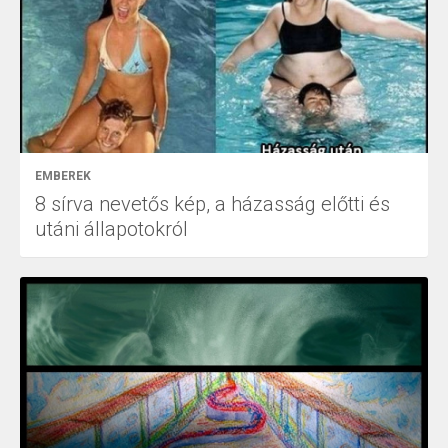
EMBEREK
8 sírva nevetős kép, a házasság előtti és
utáni állapotokról