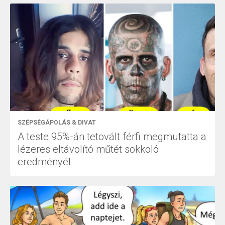
SZÉPSÉGÁPOLÁS & DIVAT
A teste 95%-án tetovált férfi megmutatta a
lézeres eltávolító műtét sokkoló
eredményét