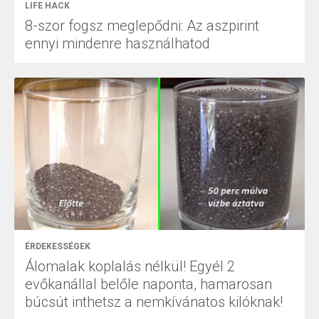
LIFE HACK
8-szor fogsz meglepődni: Az aszpirint
ennyi mindenre használhatod
ÉRDEKESSÉGEK
Álomalak koplalás nélkül! Egyél 2
evőkanállal belőle naponta, hamarosan
búcsút inthetsz a nemkívánatos kilóknak!