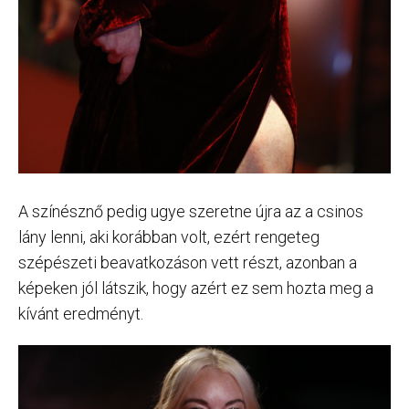
A színésznő pedig ugye szeretne újra az a csinos
lány lenni, aki korábban volt, ezért rengeteg
szépészeti beavatkozáson vett részt, azonban a
képeken jól látszik, hogy azért ez sem hozta meg a
kívánt eredményt.