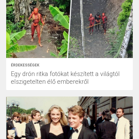
ÉRDEKESSÉGEK
Egy drón ritka fotókat készített a világtól
elszigetelten élő emberekről