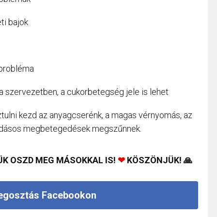
ti bajok
 probléma
szervezetben, a cukorbetegség jele is lehet
ztulni kezd az anyagcserénk, a magas vérnyomás, az
ladásos megbetegedések megszűnnek.
ÜK OSZD MEG MÁSOKKAL IS!
❤
KÖSZÖNJÜK! 🙏
gosztás Facebookon