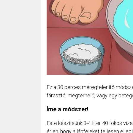
Ez a 30 perces méregtelenítő módsze
fárasztó, megterhelő, vagy egy betegs
Íme a módszer!
Este készítsünk 3-4 liter 40 fokos viz
érjen, hogy a lábfejeket teljesen ellep