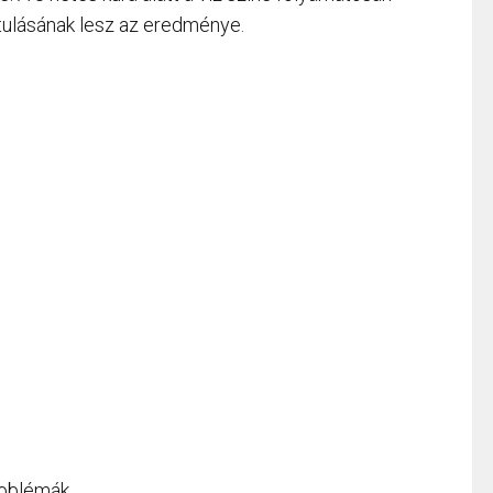
ztulásának lesz az eredménye.
roblémák