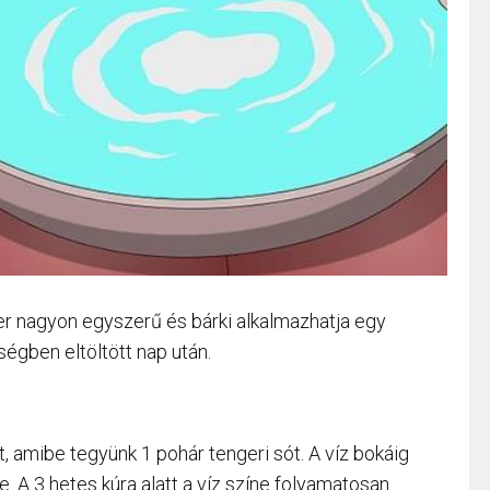
r nagyon egyszerű és bárki alkalmazhatja egy
égben eltöltött nap után.
et, amibe tegyünk 1 pohár tengeri sót. A víz bokáig
je. A 3 hetes kúra alatt a víz színe folyamatosan