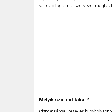
változni fog, ami a szervezet megtis
Melyik szín mit takar?
Citromsárga:
vese- és húgyhólyagp