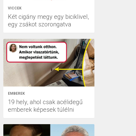
VICCEK
Két cigány megy egy biciklivel,
egy zsákot szorongatva
EMBEREK
19 hely, ahol csak acélidegű
emberek képesek túlélni