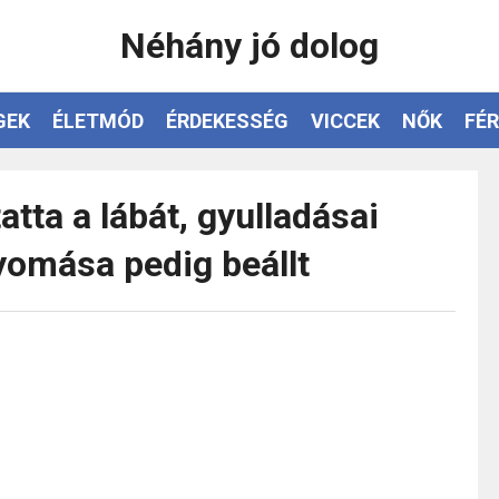
Néhány jó dolog
GEK
ÉLETMÓD
ÉRDEKESSÉG
VICCEK
NŐK
FÉR
atta a lábát, gyulladásai
yomása pedig beállt