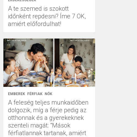
ÉRDEKESSÉGEK
A te szemed is szokott
időnként repdesni? Íme 7 OK,
amiért előfordulhat!
EMBEREK
FÉRFIAK
NŐK
A feleség teljes munkaidőben
dolgozik, míg a férje pedig az
otthonnak és a gyerekeknek
szenteli magát: "Mások
férfiatlannak tartanak, amiért