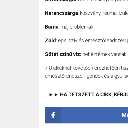
Narancssárga
: köszvény, reuma, ízüle
Barna
: máj problémák
Zöld
: epe, szív és emésztőrendszeri
Sötét színű víz:
nehézfémek vannak a 
7-8 alkalmat követően érezhetően tis
emésztőrendszeri gondok és a gyul
►► HA TETSZETT A CIKK, KÉRJ
Me