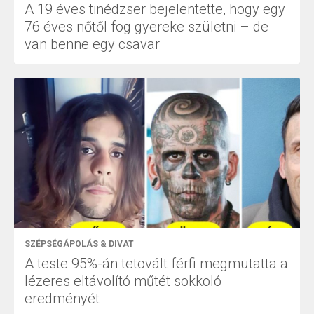
A 19 éves tinédzser bejelentette, hogy egy
76 éves nőtől fog gyereke születni – de
van benne egy csavar
SZÉPSÉGÁPOLÁS & DIVAT
A teste 95%-án tetovált férfi megmutatta a
lézeres eltávolító műtét sokkoló
eredményét