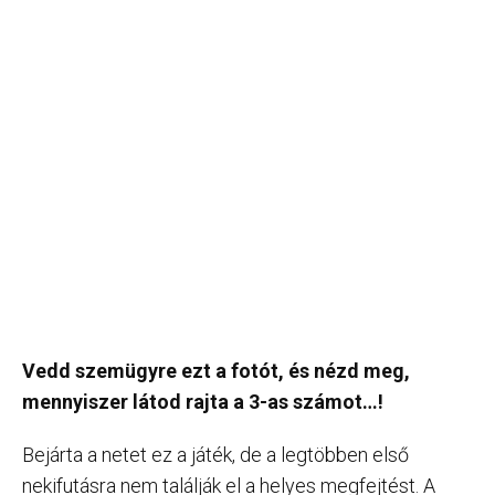
Vedd szem­ügyre ezt a fotót, és nézd meg,
mennyi­szer látod rajta a 3-as szá­mot…!
Bejárta a netet ez a játék, de a legtöbben első
nekifutásra nem találják el a helyes megfejtést. A