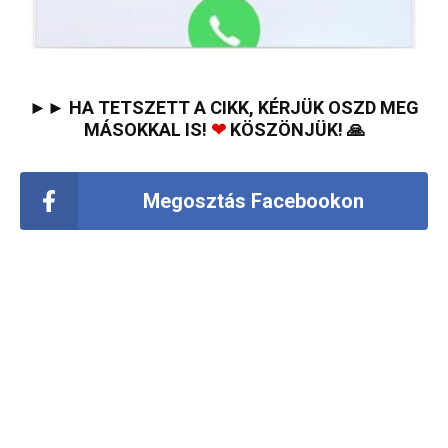
►► HA TETSZETT A CIKK, KÉRJÜK OSZD MEG
MÁSOKKAL IS!
❤
KÖSZÖNJÜK! 🙏
Megosztás Facebookon