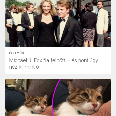
ÉLETMÓD
Michael J. Fox fia felnőtt – és pont úgy
néz ki, mint ő