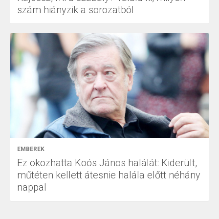
szám hiányzik a sorozatból
EMBEREK
Ez okozhatta Koós János halálát: Kiderült,
műtéten kellett átesnie halála előtt néhány
nappal