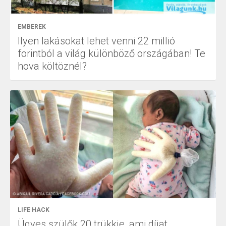
EMBEREK
Ilyen lakásokat lehet venni 22 millió
forintból a világ különböző országában! Te
hova költöznél?
LIFE HACK
Ügyes szülők 20 trükkje, ami díjat