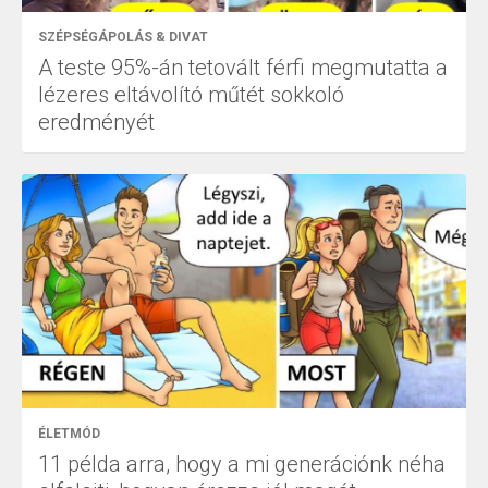
SZÉPSÉGÁPOLÁS & DIVAT
A teste 95%-án tetovált férfi megmutatta a
lézeres eltávolító műtét sokkoló
eredményét
ÉLETMÓD
11 példa arra, hogy a mi generációnk néha