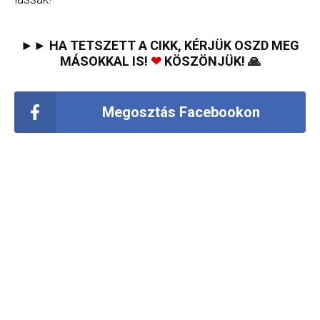
►► HA TETSZETT A CIKK, KÉRJÜK OSZD MEG
MÁSOKKAL IS!
❤
KÖSZÖNJÜK! 🙏
Megosztás Facebookon