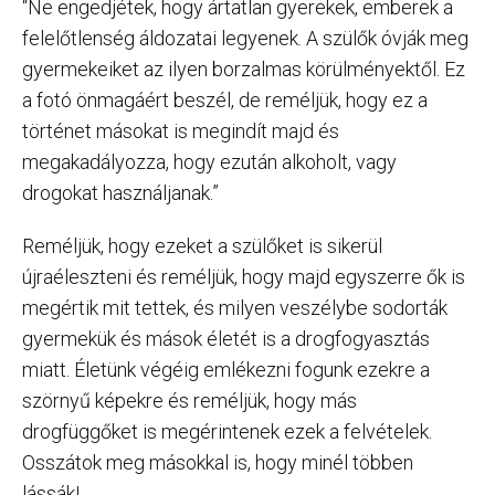
“Ne engedjétek, hogy ártatlan gyerekek, emberek a
felelőtlenség áldozatai legyenek. A szülők óvják meg
gyermekeiket az ilyen borzalmas körülményektől. Ez
a fotó önmagáért beszél, de reméljük, hogy ez a
történet másokat is megindít majd és
megakadályozza, hogy ezután alkoholt, vagy
drogokat használjanak.”
Reméljük, hogy ezeket a szülőket is sikerül
újraéleszteni és reméljük, hogy majd egyszerre ők is
megértik mit tettek, és milyen veszélybe sodorták
gyermekük és mások életét is a drogfogyasztás
miatt. Életünk végéig emlékezni fogunk ezekre a
szörnyű képekre és reméljük, hogy más
drogfüggőket is megérintenek ezek a felvételek.
Osszátok meg másokkal is, hogy minél többen
lássák!