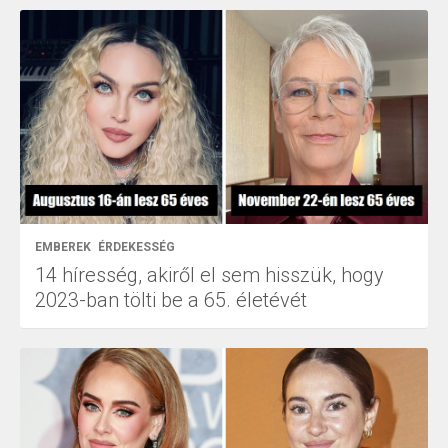
EMBEREK
ÉRDEKESSÉG
14 híresség, akiről el sem hisszük, hogy
2023-ban tölti be a 65. életévét