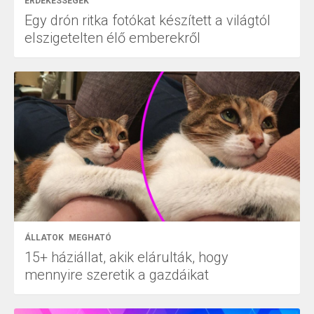
ÉRDEKESSÉGEK
Egy drón ritka fotókat készített a világtól
elszigetelten élő emberekről
ÁLLATOK
MEGHATÓ
15+ háziállat, akik elárulták, hogy
mennyire szeretik a gazdáikat