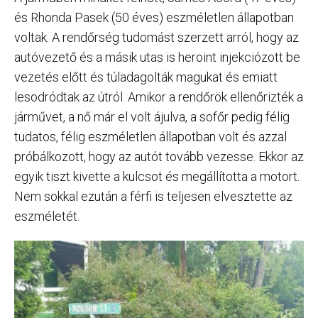
és Rhonda Pasek (50 éves) eszméletlen állapotban
voltak. A rendőrség tudomást szerzett arról, hogy az
autóvezető és a másik utas is heroint injekciózott be
vezetés előtt és túladagolták magukat és emiatt
lesodródtak az útról. Amikor a rendőrök ellenőrizték a
járművet, a nő már el volt ájulva, a sofőr pedig félig
tudatos, félig eszméletlen állapotban volt és azzal
próbálkozott, hogy az autót tovább vezesse. Ekkor az
egyik tiszt kivette a kulcsot és megállította a motort.
Nem sokkal ezután a férfi is teljesen elvesztette az
eszméletét.