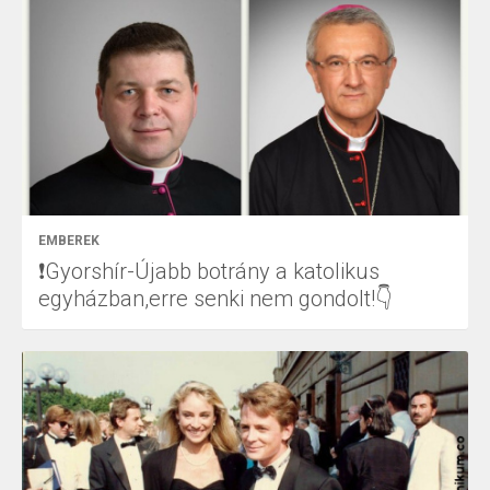
EMBEREK
❗Gyorshír-Újabb botrány a katolikus
egyházban,erre senki nem gondolt!👇