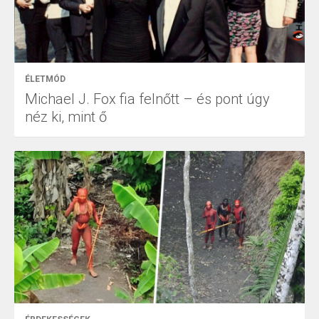
ÉLETMÓD
Michael J. Fox fia felnőtt – és pont úgy
néz ki, mint ő