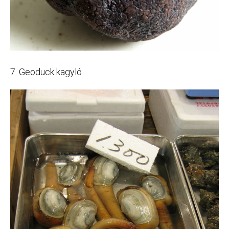
7. Geoduck kagyló