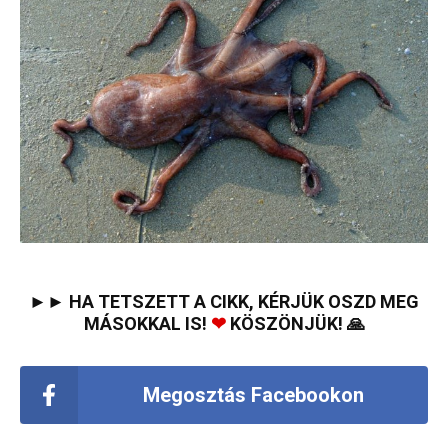
►► HA TETSZETT A CIKK, KÉRJÜK OSZD MEG
MÁSOKKAL IS!
❤
KÖSZÖNJÜK! 🙏
Megosztás Facebookon