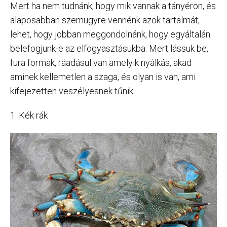
Mert ha nem tudnánk, hogy mik vannak a tányéron, és
alaposabban szemügyre vennénk azok tartalmát,
lehet, hogy jobban meggondolnánk, hogy egyáltalán
belefogjunk-e az elfogyasztásukba. Mert lássuk be,
fura formák, ráadásul van amelyik nyálkás, akad
aminek kellemetlen a szaga, és olyan is van, ami
kifejezetten veszélyesnek tűnik.
1. Kék rák